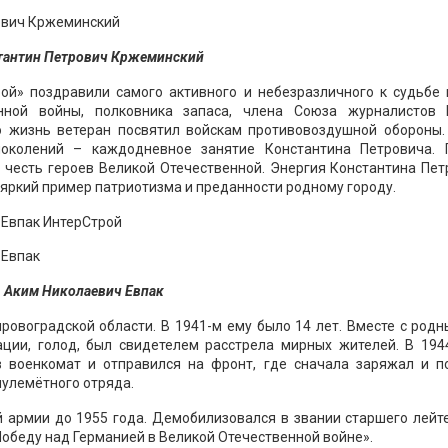
тантин Петрович Кржеминский
ой» поздравили самого активного и небезразличного к судьбе 
нной войны, полковника запаса, члена Союза журналистов 
ю жизнь ветеран посвятил войскам противовоздушной обороны.
поколений – каждодневное занятие Константина Петровича. 
 честь героев Великой Отечественной. Энергия Константина Пет
 яркий пример патриотизма и преданности родному городу.
Аким Николаевич Евпак
ировоградской области. В 1941-м ему было 14 лет. Вместе с род
ии, голод, был свидетелем расстрела мирных жителей. В 1944
 военкомат и отправился на фронт, где сначала заряжал и п
пулемётного отряда.
 армии до 1955 года. Демобилизовался в звании старшего лейт
Победу над Германией в Великой Отечественной войне».