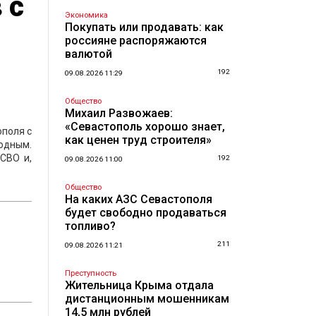
 с
Экономика
Покупать или продавать: как
россияне распоряжаются
валютой
192
09.08.2026 11:29
Общество
Михаил Развожаев:
«Севастополь хорошо знает,
ополя с
как ценен труд строителя»
одным.
СВО и,
192
09.08.2026 11:00
Общество
На каких АЗС Севастополя
будет свободно продаваться
топливо?
211
09.08.2026 11:21
Преступность
Жительница Крыма отдала
дистанционным мошенникам
14,5 млн рублей