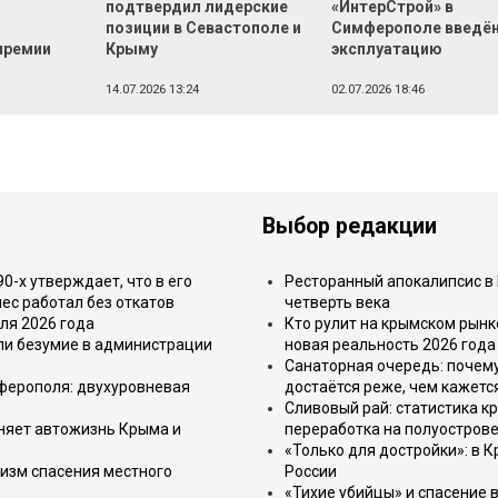
подтвердил лидерские
«ИнтерСтрой» в
позиции в Севастополе и
Симферополе введён
премии
Крыму
эксплуатацию
14.07.2026 13:24
02.07.2026 18:46
Выбор редакции
-х утверждает, что в его
Ресторанный апокалипсис в 
ес работал без откатов
четверть века
ля 2026 года
Кто рулит на крымском рынк
или безумие в администрации
новая реальность 2026 года
Санаторная очередь: почем
имферополя: двухуровневая
достаётся реже, чем кажетс
Сливовый рай: статистика к
еняет автожизнь Крыма и
переработка на полуострове
«Только для достройки»: в К
изм спасения местного
России
«Тихие убийцы» и спасение в