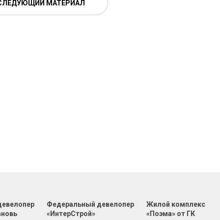
СЛЕДУЮЩИЙ МАТЕРИАЛ
девелопер
Федеральный девелопер
Жилой комплекс
вновь
«ИнтерСтрой»
«Поэма» от ГК