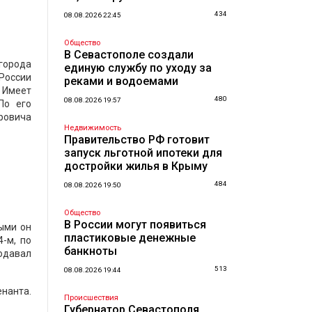
434
08.08.2026 22:45
Общество
В Севастополе создали
города
единую службу по уходу за
России
реками и водоемами
 Имеет
480
08.08.2026 19:57
По его
ровича
Недвижимость
Правительство РФ готовит
запуск льготной ипотеки для
достройки жилья в Крыму
484
08.08.2026 19:50
Общество
В России могут появиться
ными он
пластиковые денежные
-м, по
банкноты
одавал
513
08.08.2026 19:44
енанта.
Происшествия
Губернатор Севастополя