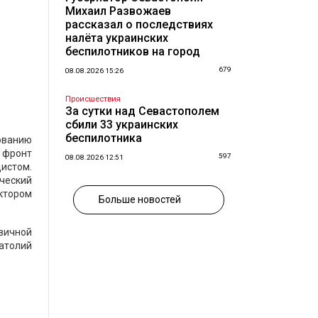
Михаил Развожаев
рассказал о последствиях
налёта украинских
беспилотников на город
679
08.08.2026 15:26
Происшествия
За сутки над Севастополем
сбили 33 украинских
беспилотника
зованию
 фронт
597
08.08.2026 12:51
истом.
ческий
ктором
Больше новостей
рвичной
атолий