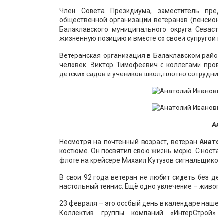
Член Совета Президиума, заместитель пр
общественной организации ветеранов (пенсио
Балаклавского муниципального округа Севас
жизненную позицию и вместе со своей супругой 
Ветеранская организация в Балаклавском район
человек. Виктор Тимофеевич с коллегами про
детских садов и учеников школ, плотно сотрудн
А
Несмотря на почтенный возраст, ветеран
Анато
костюме. Он посвятил свою жизнь морю. С ност
флоте на крейсере Михаил Кутузов сигнальщиком
В свои 92 года ветеран не любит сидеть без д
настольный теннис. Ещё одно увлечение – живопи
23 февраля – это особый день в календаре нашей
Коллектив группы компаний «ИнтерСтрой»