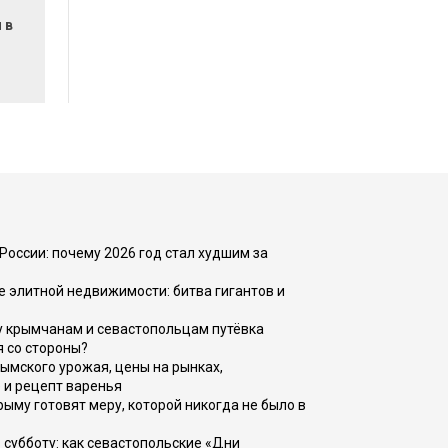
 в
России: почему 2026 год стал худшим за
е элитной недвижимости: битва гигантов и
у крымчанам и севастопольцам путёвка
я со стороны?
рымского урожая, цены на рынках,
 и рецепт варенья
рыму готовят меру, которой никогда не было в
 субботу: как севастопольские «Дни