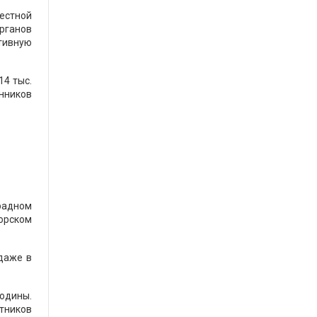
естной
рганов
тивную
14 тыс.
нников
радном
морском
 даже в
Родины.
тников