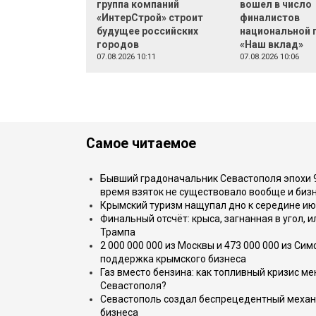
группа компаний
вошел в число
«ИнтерСтрой» строит
финалистов
будущее российских
национальной 
городов
«Наш вклад»
07.08.2026 10:11
07.08.2026 10:06
Самое читаемое
Бывший градоначальник Севастополя эпохи 90
время взяток не существовало вообще и бизн
Крымский туризм нащупал дно к середине ию
Финальный отсчёт: крыса, загнанная в угол, 
Трампа
2 000 000 000 из Москвы и 473 000 000 из С
поддержка крымского бизнеса
Газ вместо бензина: как топливный кризис м
Севастополя?
Севастополь создал беспрецедентный механ
бизнеса