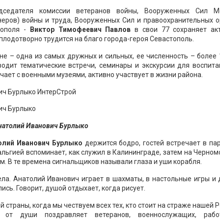
едседателя комиссии ветеранов войны, Вооруженных Сил М
неров) войны и труда, Вооруженных Сил и правоохранительных о
тополя -
Виктор Тимофеевич Павлов
в свои 77 сохраняет ак
плодотворно трудится на благо города-героя Севастополь.
е – одна из самых дружных и сильных, ее численность – более 
водит тематические встречи, семинары и экскурсии для воспита
ичает с военными музеями, активно участвует в жизни района.
натолий Иванович Бурлыко
лий Иванович Бурлыко
держится бодро, гостей встречает в па
альгией вспоминает, как служил в Калининграде, затем на Черно
. В те времена сигнальщиков называли глаза и уши корабля.
ела. Анатолий Иванович играет в шахматы, в настольные игры и
сь. Говорит, душой отдыхает, когда рисует.
 страны, когда мы чествуем всех тех, кто стоит на страже нашей 
 от души поздравляет ветеранов, военнослужащих, рабо