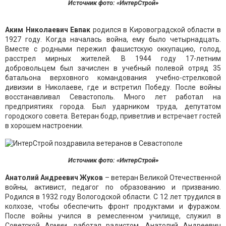
Источник фото: «ИнтерСтрой»
Аким Николаевич Евпак
родился в Кировоградской области в
1927 году. Когда началась война, ему было четырнадцать.
Вместе с родными пережил фашистскую оккупацию, голод,
расстрел мирных жителей. В 1944 году 17-летним
добровольцем был зачислен в учебный полевой отряд 35
батальона верховного командования учебно-стрелковой
дивизии в Николаеве, где и встретил Победу. После войны
восстанавливал Севастополь. Много лет работал на
предприятиях города. Был ударником труда, депутатом
городского совета. Ветеран бодр, приветлив и встречает гостей
в хорошем настроении.
Источник фото: «ИнтерСтрой»
Анатолий Андреевич Жуков
– ветеран Великой Отечественной
войны, активист, педагог по образованию и призванию.
Родился в 1932 году Вологодской области. С 12 лет трудился в
колхозе, чтобы обеспечить фронт продуктами и фуражом.
После войны учился в ремесленном училище, служил в
Советской Армии, работал радистом. Анатолий Андреевич