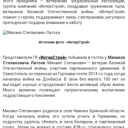
этого праздника – ветеранам. Федеральный застройщик,
группа компаний «ИнтерСтрой», поздравил тружеников тыла,
ветеранов Великой Отечественной войны. «ИнтерСтрой»
помнит о героях, поддерживает связь с ветеранами, регулярно
преподносит подарки, внимание и заботу.
Источник фото: «ИнтерСтрой»
Представители ГК
«ИнтерСтрой»
побывали в гостях у
Михаила
Степановича Латохи
. Михаил Степанович – ветеран Великой
Отечественной войны, участник партизанского движения. В
Севастополь он переехал из Горловки после 2014-го года, когда
началась война на Донбассе. В свои без малого 100 лет он
выглядит хорошо и продолжает вести активный образ жизни.
Много времени посвящает патриотическому воспитанию
подрастающего поколения.
Михаил Степанович родился в селе Нижнее Брянской области.
Когда началась война, его хотели угнать в Германию, но
подростку удалось сбежать в леса Беларуси, в партизанский
отряд. Затем он воевал в составе 878-го стрелкового полка,