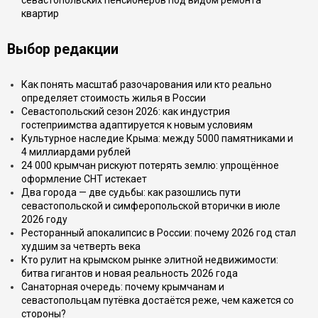
севастопольских пенсионеров под видом ремонта
квартир
Выбор редакции
Как понять масштаб разочарования или кто реально
определяет стоимость жилья в России
Севастопольский сезон 2026: как индустрия
гостеприимства адаптируется к новым условиям
Культурное наследие Крыма: между 5000 памятниками и
4 миллиардами рублей
24 000 крымчан рискуют потерять землю: упрощённое
оформление СНТ истекает
Два города — две судьбы: как разошлись пути
севастопольской и симферопольской вторички в июле
2026 году
Ресторанный апокалипсис в России: почему 2026 год стал
худшим за четверть века
Кто рулит на крымском рынке элитной недвижимости:
битва гигантов и новая реальность 2026 года
Санаторная очередь: почему крымчанам и
севастопольцам путёвка достаётся реже, чем кажется со
стороны?