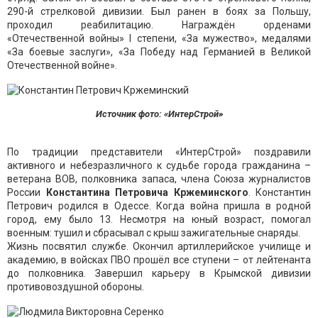
290-й стрелковой дивизии. Был ранен в боях за Польшу,
проходил реабилитацию. Награждён орденами
«Отечественной войны» І степени, «За мужество», медалями
«За боевые заслуги», «За Победу над Германией в Великой
Отечественной войне».
Источник фото: «ИнтерСтрой»
По традиции представители «ИнтерСтрой» поздравили
активного и небезразличного к судьбе города гражданина –
ветерана ВОВ, полковника запаса, члена Союза журналистов
России
Константина Петровича Кржеминского
. Константин
Петрович родился в Одессе. Когда война пришла в родной
город, ему было 13. Несмотря на юный возраст, помогал
военным: тушил и сбрасывал с крыш зажигательные снаряды.
Жизнь посвятил службе. Окончил артиллерийское училище и
академию, в войсках ПВО прошёл все ступени – от лейтенанта
до полковника. Завершил карьеру в Крымской дивизии
противовоздушной обороны.