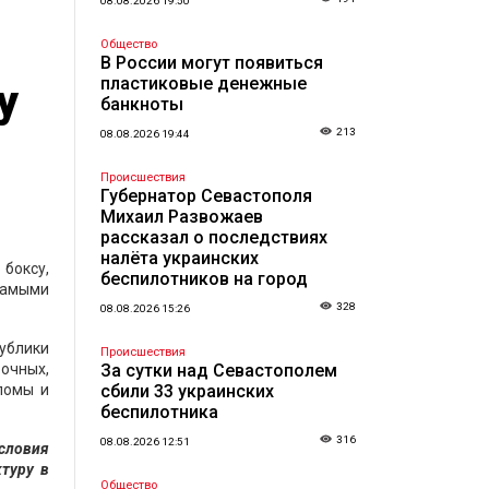
08.08.2026 19:50
Общество
В России могут появиться
пластиковые денежные
у
банкноты
213
08.08.2026 19:44
Происшествия
Губернатор Севастополя
Михаил Развожаев
рассказал о последствиях
налёта украинских
 боксу,
беспилотников на город
самыми
328
08.08.2026 15:26
публики
Происшествия
рочных,
За сутки над Севастополем
ломы и
сбили 33 украинских
беспилотника
316
08.08.2026 12:51
условия
туру в
Общество