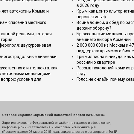
в 2026 году
еняет автожизнь Крыма и
Крым как центр альтернатив
перспективыф
изм спасения местного
Война войной, а обед по ра
держит оборону?
 винной рекламы, которая
Брюссельские миллионы про
итории
внешнего выбора Армении
имферополя: двухуровневая
2 000 000 000 из Москвы и 4
поддержка крымского бизне
 многострадальные ливнёвки
Три миллиона в никуда: как
россиян о квартире
усственного интеллекта: как
Разрыв поколений: кому из р
 с ветряными мельницами
году
вопрос: условия для
Голос не онлайн: почему се
Сетевое издание «Крымский новостной портал INFORMER»
Зарегистрировано Федеральной службой по надзору в сфере связи,
информационных технологий и массовых коммуникаций
(Роскомнадзор) 05 марта 2015 года, свидетельство о регистрации Эл №