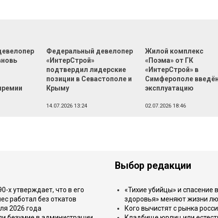
девелопер
Федеральный девелопер
Жилой комплекс
вновь
«ИнтерСтрой»
«Поэма» от ГК
подтвердил лидерские
«ИнтерСтрой» в
позиции в Севастополе и
Симферополе введён
премии
Крыму
эксплуатацию
14.07.2026 13:24
02.07.2026 18:46
Выбор редакции
-х утверждает, что в его
«Тихие убийцы» и спасение в
ес работал без откатов
здоровья» меняют жизни л
ля 2026 года
Кого вычистят с рынка росс
или безумие в администрации
Кладбище юрлиц или естест