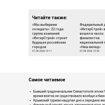
Читайте также:
«Мы выбираем
Федеральный 
созидать»: 22 года
«ИнтерСтрой» 
группа компаний
вошел в число
«ИнтерСтрой» строит
финалистов
будущее российских
национальной 
городов
«Наш вклад»
07.08.2026 10:11
07.08.2026 10:06
Самое читаемое
Бывший градоначальник Севастополя эпохи 90
время взяток не существовало вообще и бизн
Крымский туризм нащупал дно к середине ию
Финальный отсчёт: крыса, загнанная в угол, 