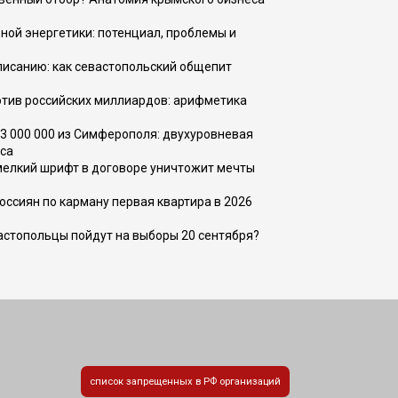
ной энергетики: потенциал, проблемы и
списанию: как севастопольский общепит
тив российских миллиардов: арифметика
73 000 000 из Симферополя: двухуровневая
са
 мелкий шрифт в договоре уничтожит мечты
оссиян по карману первая квартира в 2026
вастопольцы пойдут на выборы 20 сентября?
список запрещенных в РФ организаций