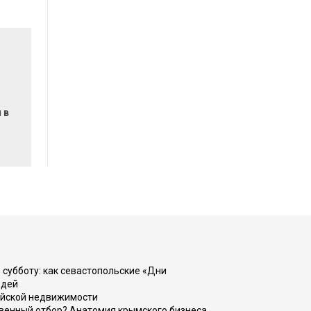
 в
 субботу: как севастопольские «Дни
юдей
ийской недвижимости
венный отбор? Анатомия крымского бизнеса