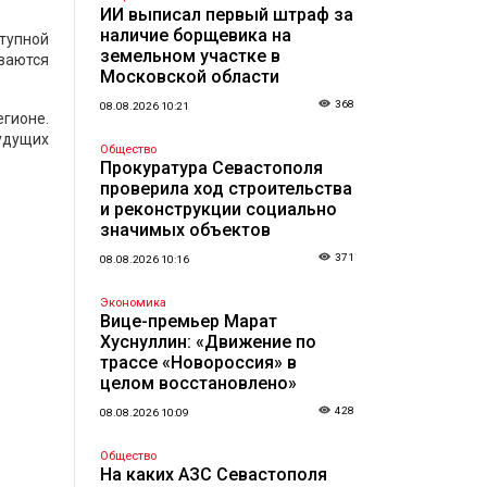
ИИ выписал первый штраф за
наличие борщевика на
тупной
земельном участке в
ваются
Московской области
368
08.08.2026 10:21
гионе.
удущих
Общество
Прокуратура Севастополя
проверила ход строительства
и реконструкции социально
значимых объектов
371
08.08.2026 10:16
Экономика
Вице-премьер Марат
Хуснуллин: «Движение по
трассе «Новороссия» в
целом восстановлено»
428
08.08.2026 10:09
Общество
На каких АЗС Севастополя