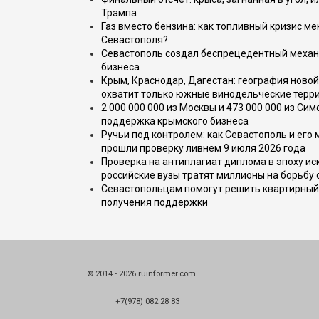
Трампа
Газ вместо бензина: как топливный кризис м
Севастополя?
Севастополь создал беспрецедентный механ
бизнеса
Крым, Краснодар, Дагестан: география новой
охватит только южные винодельческие терр
2 000 000 000 из Москвы и 473 000 000 из С
поддержка крымского бизнеса
Ручьи под контролем: как Севастополь и его
прошли проверку ливнем 9 июля 2026 года
Проверка на антиплагиат диплома в эпоху иск
российские вузы тратят миллионы на борьбу
Севастопольцам помогут решить квартирный 
получения поддержки
© 2014 - 2026 ruinformer.com
+7(978) 082 28 83