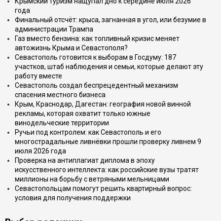
Крымский туризм нащупал дно к середине июля 2026
года
Финальный отсчёт: крыса, загнанная в угол, или безумие в
администрации Трампа
Газ вместо бензина: как топливный кризис меняет
автожизнь Крыма и Севастополя?
Севастополь готовится к выборам в Госдуму: 187
участков, штаб наблюдения и семьи, которые делают эту
работу вместе
Севастополь создал беспрецедентный механизм
спасения местного бизнеса
Крым, Краснодар, Дагестан: география новой винной
рекламы, которая охватит только южные
винодельческие территории
Ручьи под контролем: как Севастополь и его
многострадальные ливнёвки прошли проверку ливнем 9
июля 2026 года
Проверка на антиплагиат диплома в эпоху
искусственного интеллекта: как российские вузы тратят
миллионы на борьбу с ветряными мельницами
Севастопольцам помогут решить квартирный вопрос:
условия для получения поддержки