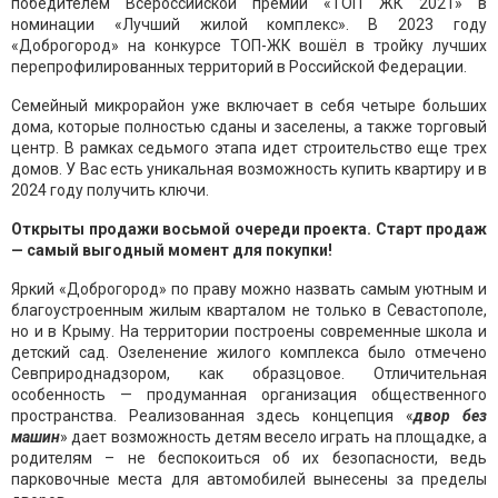
победителем Всероссийской премии «ТОП ЖК 2021» в
номинации «Лучший жилой комплекс». В 2023 году
«Доброгород» на конкурсе ТОП-ЖК вошёл в тройку лучших
перепрофилированных территорий в Российской Федерации.
Семейный микрорайон уже включает в себя четыре больших
дома, которые полностью сданы и заселены, а также торговый
центр. В рамках седьмого этапа идет строительство еще трех
домов. У Вас есть уникальная возможность купить квартиру и в
2024 году получить ключи.
Открыты продажи восьмой очереди проекта. Старт продаж
— самый выгодный момент для покупки!
Яркий «Доброгород» по праву можно назвать самым уютным и
благоустроенным жилым кварталом не только в Севастополе,
но и в Крыму. На территории построены современные школа и
детский сад. Озеленение жилого комплекса было отмечено
Севприроднадзором, как образцовое. Отличительная
особенность — продуманная организация общественного
пространства. Реализованная здесь концепция «
двор без
машин
» дает возможность детям весело играть на площадке, а
родителям – не беспокоиться об их безопасности, ведь
парковочные места для автомобилей вынесены за пределы