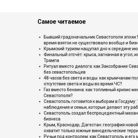
Самое читаемое
Бывший градоначальник Севастополя эпохи 90
время взяток не существовало вообще и бизн
Крымский туризм нащупал дно к середине ию
Финальный отсчёт: крыса, загнанная в угол, 
Трампа
Ритуал вместо диалога: как Заксобрание Сев
без севастопольцев
48 часов без света и воды: как крымчанам по
отсутствие света и воды во время ЧС?
Газ вместо бензина: как топливный кризис м
Севастополя?
Севастополь готовится к выборам в Госдуму: 
наблюдения и семьи, которые делают эту раб
Севастополь создал беспрецедентный механ
бизнеса
Крым, Краснодар, Дагестан: география новой
охватит только южные винодельческие терр
Ручьи под контролем: как Севастополь и его