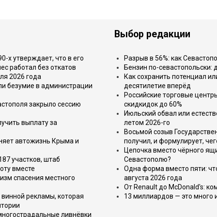
Выбор редакции
-х утверждает, что в его
Разрыв в 56%: как Севастоп
ес работал без откатов
Бензин по-севастопольски: 
ля 2026 года
Как сохранить потенциал ил
или безумие в администрации
десятилетие вперёд
Российские торговые центр
астополя закрыло сессию
скидкидок до 60%
Июльский обвал или естеств
лучить выплату за
летом 2026-го
Восьмой созыв Государствен
еняет автожизнь Крыма и
получил, и формулирует, чег
Цепочка вместо чёрного ящи
187 участков, штаб
Севастополю?
оту вместе
Одна форма вместо пяти: чт
изм спасения местного
августа 2026 года
От Renault до McDonald's: к
 винной рекламы, которая
13 миллиардов — это много 
итории
 многострадальные ливнёвки