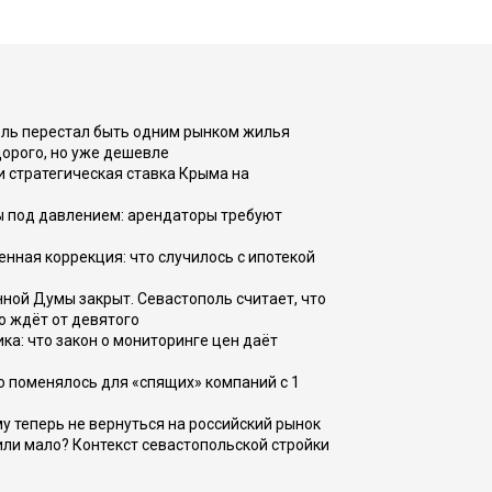
оль перестал быть одним рынком жилья
дорого, но уже дешевле
и стратегическая ставка Крыма на
ы под давлением: арендаторы требуют
енная коррекция: что случилось с ипотекой
ной Думы закрыт. Севастополь считает, что
о ждёт от девятого
ка: что закон о мониторинге цен даёт
о поменялось для «спящих» компаний с 1
ому теперь не вернуться на российский рынок
или мало? Контекст севастопольской стройки