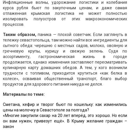
Инфляционные волны, удорожание логистики и колебания
курса рубля бьют по закупочным ценам, и даже самая
отлаженная крымская логистика не может полностью
изолировать полуостров от этих макроэкономических
процессов.
Таким образом,
паника — плохой советчик. Если заглянуть в
тележку севастопольца, там можно найти все ингредиенты для
сытного обеда: черешню с местных садов, молоко, овсяную и
гречневую крупы, курицу и свежую зелень. Судя по
ассортименту, гастрономическая жизнь в городе
продолжается, однако изменения заставляют пересматривать
кулинарную карту домашних обедов. А тем, у кого возникли
трудности с топливом, приходится крутиться «как белка в
колесе», осваивая общественный транспорт, благо выбор
продуктов для здорового питания никуда не делся.
Материалы по теме:
Сметана, кефир и творог бьют по кошельку: как изменились
цены на молочку в Севастополе за полгода?
«Многие закупили сахар на 20 лет вперёд, это хорошо. Но если
он вам нужен, привезут ещё». В Крыму желание граждан –
закон