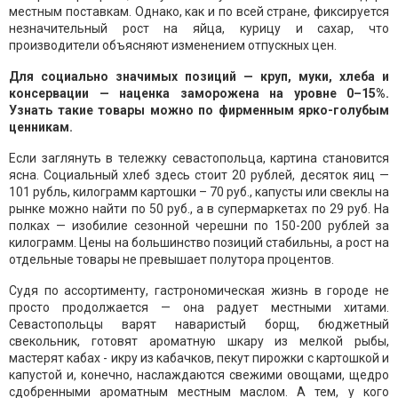
местным поставкам. Однако, как и по всей стране, фиксируется
незначительный рост на яйца, курицу и сахар, что
производители объясняют изменением отпускных цен.
Для социально значимых позиций — круп, муки, хлеба и
консервации — наценка заморожена на уровне 0–15%.
Узнать такие товары можно по фирменным ярко-голубым
ценникам.
Если заглянуть в тележку севастопольца, картина становится
ясна. Социальный хлеб здесь стоит 20 рублей, десяток яиц —
101 рубль, килограмм картошки – 70 руб., капусты или свеклы на
рынке можно найти по 50 руб., а в супермаркетах по 29 руб. На
полках — изобилие сезонной черешни по 150-200 рублей за
килограмм. Цены на большинство позиций стабильны, а рост на
отдельные товары не превышает полутора процентов.
Судя по ассортименту, гастрономическая жизнь в городе не
просто продолжается — она радует местными хитами.
Севастопольцы варят наваристый борщ, бюджетный
свекольник, готовят ароматную шкару из мелкой рыбы,
мастерят кабах - икру из кабачков, пекут пирожки с картошкой и
капустой и, конечно, наслаждаются свежими овощами, щедро
сдобренными ароматным местным маслом. А тем, у кого