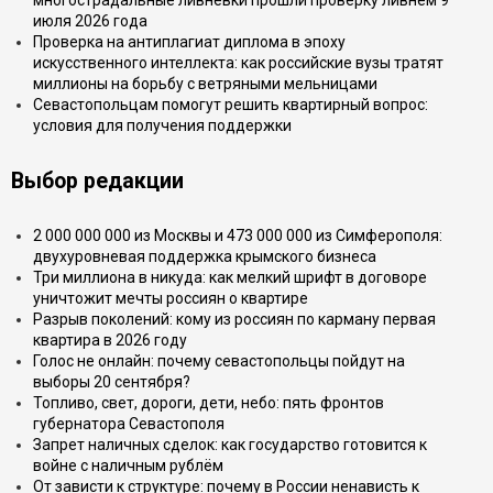
многострадальные ливнёвки прошли проверку ливнем 9
июля 2026 года
Проверка на антиплагиат диплома в эпоху
искусственного интеллекта: как российские вузы тратят
миллионы на борьбу с ветряными мельницами
Севастопольцам помогут решить квартирный вопрос:
условия для получения поддержки
Выбор редакции
2 000 000 000 из Москвы и 473 000 000 из Симферополя:
двухуровневая поддержка крымского бизнеса
Три миллиона в никуда: как мелкий шрифт в договоре
уничтожит мечты россиян о квартире
Разрыв поколений: кому из россиян по карману первая
квартира в 2026 году
Голос не онлайн: почему севастопольцы пойдут на
выборы 20 сентября?
Топливо, свет, дороги, дети, небо: пять фронтов
губернатора Севастополя
Запрет наличных сделок: как государство готовится к
войне с наличным рублём
От зависти к структуре: почему в России ненависть к