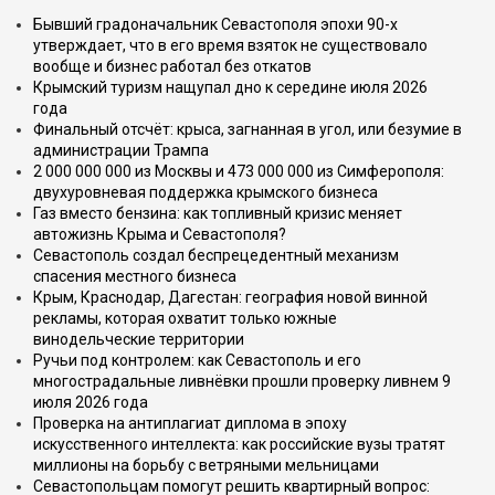
Бывший градоначальник Севастополя эпохи 90-х
утверждает, что в его время взяток не существовало
вообще и бизнес работал без откатов
Крымский туризм нащупал дно к середине июля 2026
года
Финальный отсчёт: крыса, загнанная в угол, или безумие в
администрации Трампа
2 000 000 000 из Москвы и 473 000 000 из Симферополя:
двухуровневая поддержка крымского бизнеса
Газ вместо бензина: как топливный кризис меняет
автожизнь Крыма и Севастополя?
Севастополь создал беспрецедентный механизм
спасения местного бизнеса
Крым, Краснодар, Дагестан: география новой винной
рекламы, которая охватит только южные
винодельческие территории
Ручьи под контролем: как Севастополь и его
многострадальные ливнёвки прошли проверку ливнем 9
июля 2026 года
Проверка на антиплагиат диплома в эпоху
искусственного интеллекта: как российские вузы тратят
миллионы на борьбу с ветряными мельницами
Севастопольцам помогут решить квартирный вопрос: