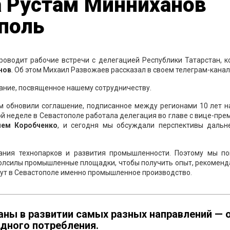
а Рустам Минниханов
поль
оводит рабочие встречи с делегацией Республики Татарстан, к
нов
. Об этом Михаил Развожаев рассказал в своем телеграм-канал
ание, посвященное нашему сотрудничеству.
 обновили соглашение, подписанное между регионами 10 лет на
той неделе в Севастополе работала делегация во главе с вице-пр
ем Коробченко
, и сегодня мы обсуждали перспективы дальн
ания технопарков и развития промышленности. Поэтому мы по
олсилы промышленные площадки, чтобы получить опыт, рекоменда
дут в Севастополе именно промышленное производство.
ны в развитии самых разных направлений — 
дного потребления.