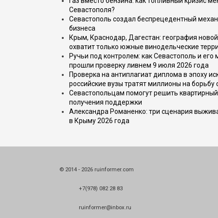
Газ вместо бензина: как топливный кризис м
Севастополя?
Севастополь создал беспрецедентный механ
бизнеса
Крым, Краснодар, Дагестан: география новой
охватит только южные винодельческие терр
Ручьи под контролем: как Севастополь и его
прошли проверку ливнем 9 июля 2026 года
Проверка на антиплагиат диплома в эпоху иск
российские вузы тратят миллионы на борьбу
Севастопольцам помогут решить квартирный 
получения поддержки
Александра Романенко: три сценария выжива
в Крыму 2026 года
© 2014 - 2026 ruinformer.com
+7(978) 082 28 83
ruinformer@inbox.ru