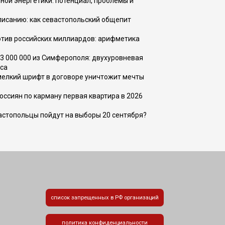
ной энергетики: потенциал, проблемы и
списанию: как севастопольский общепит
тив российских миллиардов: арифметика
73 000 000 из Симферополя: двухуровневая
са
 мелкий шрифт в договоре уничтожит мечты
оссиян по карману первая квартира в 2026
вастопольцы пойдут на выборы 20 сентября?
список запрещенных в РФ организаций
политика конфиденциальности