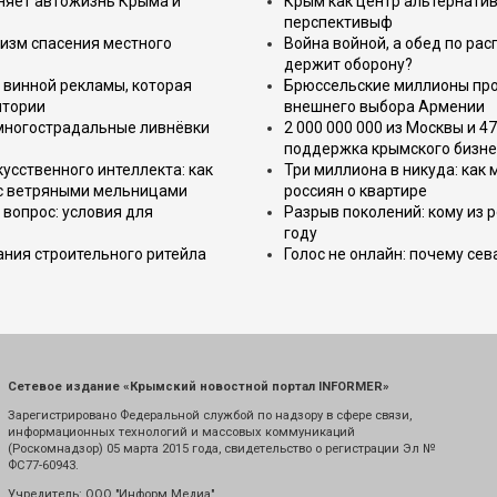
еняет автожизнь Крыма и
Крым как центр альтернатив
перспективыф
изм спасения местного
Война войной, а обед по ра
держит оборону?
 винной рекламы, которая
Брюссельские миллионы про
итории
внешнего выбора Армении
 многострадальные ливнёвки
2 000 000 000 из Москвы и 4
поддержка крымского бизне
усственного интеллекта: как
Три миллиона в никуда: как
 с ветряными мельницами
россиян о квартире
вопрос: условия для
Разрыв поколений: кому из р
году
ния строительного ритейла
Голос не онлайн: почему се
Сетевое издание «Крымский новостной портал INFORMER»
Зарегистрировано Федеральной службой по надзору в сфере связи,
информационных технологий и массовых коммуникаций
(Роскомнадзор) 05 марта 2015 года, свидетельство о регистрации Эл №
ФС77-60943.
Учредитель: ООО "Информ Медиа"