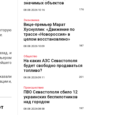
значимых объектов
176
08.08.2026 10:16
Экономика
Вице-премьер Марат
Хуснуллин: «Движение по
оторую
трассе «Новороссия» в
е.
целом восстановлено»
187
08.08.2026 10:09
зад, и
Общество
емьером
На каких АЗС Севастополя
ейшего
будет свободно продаваться
топливо?
казали
201
08.08.2026 09:11
ции и,
Происшествия
ПВО Севастополя сбило 12
украинских беспилотников
над городом
от
197
08.08.2026 08:58