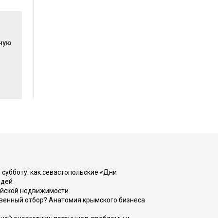
очую
 субботу: как севастопольские «Дни
юдей
ийской недвижимости
венный отбор? Анатомия крымского бизнеса