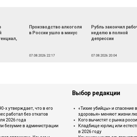
р
Производство алкоголя
Рубль закончил раб
й
в России ушло в минус
неделю в полной
тенциал,
депрессии
07.08.2026 22:17
07.08.2026 20:04
Выбор редакции
-х утверждает, что в его
«Тихие убийцы» и спасение в
ес работал без откатов
здоровья» меняют жизни л
ля 2026 года
Кого вычистят с рынка росс
или безумие в администрации
Кладбище юрлиц или естест
в 2026 году