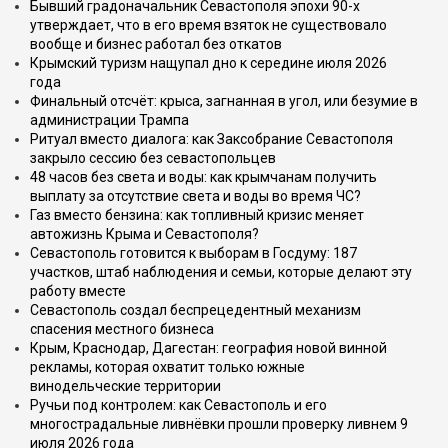
Бывший градоначальник Севастополя эпохи 90-х
утверждает, что в его время взяток не существовало
вообще и бизнес работал без откатов
Крымский туризм нащупал дно к середине июля 2026
года
Финальный отсчёт: крыса, загнанная в угол, или безумие в
администрации Трампа
Ритуал вместо диалога: как Заксобрание Севастополя
закрыло сессию без севастопольцев
48 часов без света и воды: как крымчанам получить
выплату за отсутствие света и воды во время ЧС?
Газ вместо бензина: как топливный кризис меняет
автожизнь Крыма и Севастополя?
Севастополь готовится к выборам в Госдуму: 187
участков, штаб наблюдения и семьи, которые делают эту
работу вместе
Севастополь создал беспрецедентный механизм
спасения местного бизнеса
Крым, Краснодар, Дагестан: география новой винной
рекламы, которая охватит только южные
винодельческие территории
Ручьи под контролем: как Севастополь и его
многострадальные ливнёвки прошли проверку ливнем 9
июля 2026 года