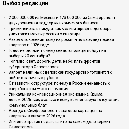
Выбор редакции
2 000 000 000 из Москвы и 473 000 000 из Симферополя:
двухуровневая поддержка крымского бизнеса
Три миллиона в никуда: как мелкий шрифт в договоре
уничтожит мечты россиян о квартире
Разрыв поколений: кому из россиян по карману первая
квартира в 2026 году
Голос не онлайн: почему севастопольцы пойдут на
выборы 20 сентября?
Топливо, свет, дороги, дети, небо: пять фронтов
губернатора Севастополя
Запрет наличных сделок: как государство готовится к
войне с наличным рублём
От зависти к структуре: почему в России ненависть к
сверхбогатым — это не эмоция
Уникальная компенсационная экономика Крыма
летом-2026: как, сколько и кому компенсируют отсутствие
коммунальных благ
Аренда в Симферополе: пошаговая карта цен на
квартиры в августе 2026 года
Инженер против педагога: кто на самом деле кормит
Севастополь