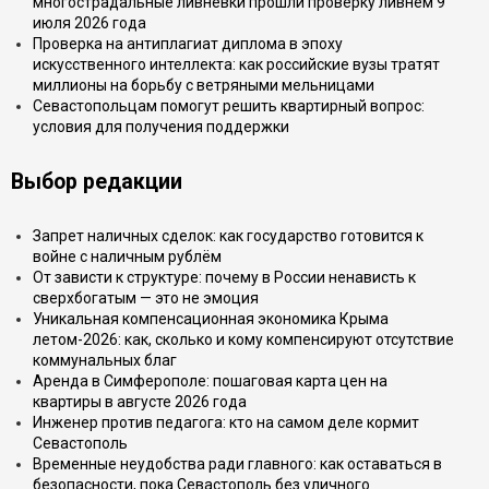
многострадальные ливнёвки прошли проверку ливнем 9
июля 2026 года
Проверка на антиплагиат диплома в эпоху
искусственного интеллекта: как российские вузы тратят
миллионы на борьбу с ветряными мельницами
Севастопольцам помогут решить квартирный вопрос:
условия для получения поддержки
Выбор редакции
Запрет наличных сделок: как государство готовится к
войне с наличным рублём
От зависти к структуре: почему в России ненависть к
сверхбогатым — это не эмоция
Уникальная компенсационная экономика Крыма
летом-2026: как, сколько и кому компенсируют отсутствие
коммунальных благ
Аренда в Симферополе: пошаговая карта цен на
квартиры в августе 2026 года
Инженер против педагога: кто на самом деле кормит
Севастополь
Временные неудобства ради главного: как оставаться в
безопасности, пока Севастополь без уличного