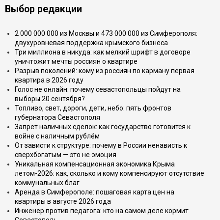
Выбор редакции
2 000 000 000 из Москвы и 473 000 000 из Симферополя:
двухуровневая поддержка крымского бизнеса
Три миллиона в никуда: как мелкий шрифт в договоре
уничтожит мечты россиян о квартире
Разрыв поколений: кому из россиян по карману первая
квартира в 2026 году
Голос не онлайн: почему севастопольцы пойдут на
выборы 20 сентября?
Топливо, свет, дороги, дети, небо: пять фронтов
губернатора Севастополя
Запрет наличных сделок: как государство готовится к
войне с наличным рублём
От зависти к структуре: почему в России ненависть к
сверхбогатым — это не эмоция
Уникальная компенсационная экономика Крыма
летом-2026: как, сколько и кому компенсируют отсутствие
коммунальных благ
Аренда в Симферополе: пошаговая карта цен на
квартиры в августе 2026 года
Инженер против педагога: кто на самом деле кормит