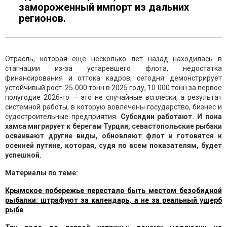
замороженный импорт из дальних
регионов.
Отрасль, которая ещё несколько лет назад находилась в
стагнации из-за устаревшего флота, недостатка
финансирования и оттока кадров, сегодня демонстрирует
устойчивый рост. 25 000 тонн в 2025 году, 10 000 тонн за первое
полугодие 2026-го — это не случайные всплески, а результат
системной работы, в которую вовлечены государство, бизнес и
судостроительные предприятия.
Субсидии работают. И пока
хамса мигрирует к берегам Турции, севастопольские рыбаки
осваивают другие виды, обновляют флот и готовятся к
осенней путине, которая, судя по всем показателям, будет
успешной.
Материалы по теме:
Крымское побережье перестало быть местом безобидной
рыбалки: штрафуют за календарь, а не за реальный ущерб
рыбе