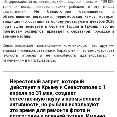
общероссийский вылов водных биоресурсов превысил 139 000
тонн, и вклад севастопольских рыбаков в эту цифру
существенен.
Но Севастополь сталкивается с
объективными вызовами: черноморская хамса, которая
традиционно составляет основу улова, уже в декабре 2025
года ушла зимовать к берегам Турции и Грузии, что, по
прогнозам экспертов, приведёт к серьёзной просадке в
зимние месяцы.
Севастопольские промысловики компенсируют это другими
видами — килькой, ставридой, барабулей — что демонстрирует
гибкость отрасли и её способность адаптироваться к
изменениям в миграции рыбы.
Нерестовый запрет, который
действует в Крыму и Севастополе с 1
апреля по 31 мая, создаёт
естественную паузу в промысловой
активности, но рыбаки используют
это время для ремонта флота и
подготовки к осенней путине. Именно