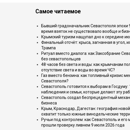
Самое читаемое
Бывший градоначальник Севастополя эпохи 90
время взяток не существовало вообще и бизн
Крымский туризм нащупал дно к середине ию
Финальный отсчёт: крыса, загнанная в угол, 
Трампа
Ритуал вместо диалога: как Заксобрание Сев
без севастопольцев
48 часов без света и воды: как крымчанам по
отсутствие света и воды во время ЧС?
Газ вместо бензина: как топливный кризис м
Севастополя?
Севастополь готовится к выборам в Госдуму: 
наблюдения и семьи, которые делают эту раб
Севастополь создал беспрецедентный механ
бизнеса
Крым, Краснодар, Дагестан: география новой
охватит только южные винодельческие терр
Ручьи под контролем: как Севастополь и его
прошли проверку ливнем 9 июля 2026 года