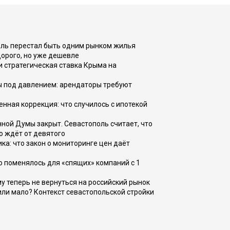
оль перестал быть одним рынком жилья
дорого, но уже дешевле
и стратегическая ставка Крыма на
ы под давлением: арендаторы требуют
енная коррекция: что случилось с ипотекой
ной Думы закрыт. Севастополь считает, что
о ждёт от девятого
ка: что закон о мониторинге цен даёт
о поменялось для «спящих» компаний с 1
ому теперь не вернуться на российский рынок
или мало? Контекст севастопольской стройки