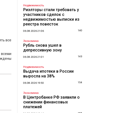
Недвижимость
Риэлторы стали требовать у
участников сделок с
недвижимостью выписки из
реестра повесток
140
06.08.2026 21:06
ить все
Экономика
Рубль снова ушел в
депрессивную зону
а всеми
143
06.08.2026 21:01
уждены
Недвижимость
Выдача ипотеки в России
выросла на 38%
154
06.08.2026 19:50
Экономика
В Центробанке РФ заявили о
снижении финансовых
платежей