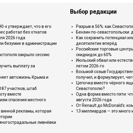
Выбор редакции
-х утверждает, что в его
Разрыв в 56%: как Севастоп
ес работал без откатов
Бензин по-севастопольски: 
ля 2026 года
Как сохранить потенциал ил
или безумие в администрации
десятилетие вперёд
Российские торговые центр
астополя закрыло сессию
скидкидок до 60%
Июльский обвал или естеств
лучить выплату за
летом 2026-го
Восьмой созыв Государствен
еняет автожизнь Крыма и
получил, и формулирует, чег
Цепочка вместо чёрного ящи
187 участков, штаб
Севастополю?
оту вместе
Одна форма вместо пяти: чт
изм спасения местного
августа 2026 года
От Renault до McDonald's: к
 винной рекламы, которая
13 миллиардов — это много 
итории
 многострадальные ливнёвки