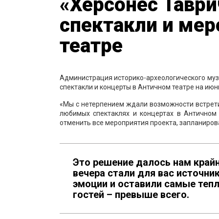
«Херсонес Таври
спектакли и мер
театре
Администрация историко-археологического муз
спектакли и концерты в Античном театре на июн
«Мы с нетерпением ждали возможности встрети
любимых спектаклях и концертах в Античном
отменить все мероприятия проекта, запланиров
Это решение далось нам крайн
вечера стали для вас источн
эмоции и оставили самые теп
гостей – превыше всего.