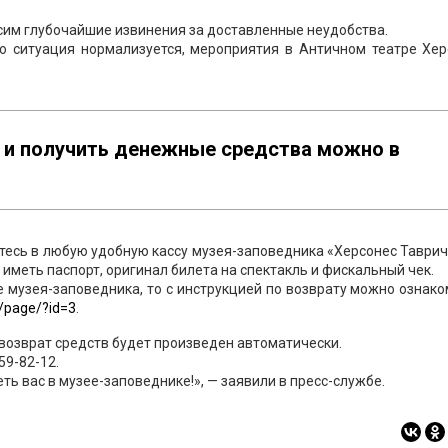
сим глубочайшие извинения за доставленные неудобства.
ко ситуация нормализуется, мероприятия в Античном театре Хер
 и получить денежные средства можно в
титесь в любую удобную кассу музея-заповедника «Херсонес Таври
 иметь паспорт, оригинал билета на спектакль и фискальный чек.
 музея-заповедника, то с инструкцией по возврату можно ознак
e/page/?id=3
.
о возврат средств будет произведен автоматически.
59-82-12.
еть вас в музее-заповеднике!», — заявили в пресс-службе.