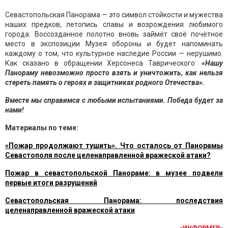
Севастопольская Панорама — это символ стойкости и мужества
наших предков, летопись славы и возрождения любимого
города. Воссозданное полотно вновь займёт своё почётное
место в экспозиции Музея обороны и будет напоминать
каждому о том, что культурное наследие России — нерушимо.
Как сказано в обращении Херсонеса Таврического:
«Нашу
Панораму невозможно просто взять и уничтожить, как нельзя
стереть память о героях и защитниках родного Отечества».
Вместе мы справимся с любыми испытаниями. Победа будет за
нами!
Материалы по теме:
«Пожар продолжают тушить». Что осталось от Панорамы
Севастополя после целенаправленной вражеской атаки?
Пожар в севастопольской Панораме: в музее подвели
первые итоги разрушений
Севастопольская Панорама: последствия
целенаправленной вражеской атаки
«ИНФОРМЕР»