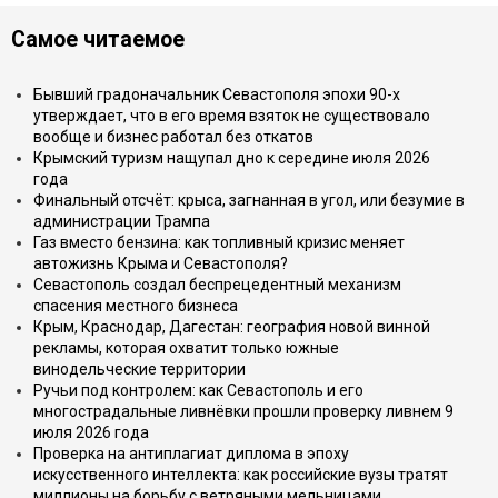
Самое читаемое
Бывший градоначальник Севастополя эпохи 90-х
утверждает, что в его время взяток не существовало
вообще и бизнес работал без откатов
Крымский туризм нащупал дно к середине июля 2026
года
Финальный отсчёт: крыса, загнанная в угол, или безумие в
администрации Трампа
Газ вместо бензина: как топливный кризис меняет
автожизнь Крыма и Севастополя?
Севастополь создал беспрецедентный механизм
спасения местного бизнеса
Крым, Краснодар, Дагестан: география новой винной
рекламы, которая охватит только южные
винодельческие территории
Ручьи под контролем: как Севастополь и его
многострадальные ливнёвки прошли проверку ливнем 9
июля 2026 года
Проверка на антиплагиат диплома в эпоху
искусственного интеллекта: как российские вузы тратят
миллионы на борьбу с ветряными мельницами