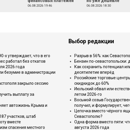
финансовых платежей
но уже дешевле
06.08.2026 19:46
06.08.2026 18:30
Выбор редакции
-х утверждает, что в его
Разрыв в 56%: как Севастоп
ес работал без откатов
Бензин по-севастопольски: 
ля 2026 года
Как сохранить потенциал ил
или безумие в администрации
десятилетие вперёд
Российские торговые центр
астополя закрыло сессию
скидкидок до 60%
Июльский обвал или естеств
лучить выплату за
летом 2026-го
Восьмой созыв Государствен
еняет автожизнь Крыма и
получил, и формулирует, чег
Цепочка вместо чёрного ящи
187 участков, штаб
Севастополю?
оту вместе
Одна форма вместо пяти: чт
изм спасения местного
августа 2026 года