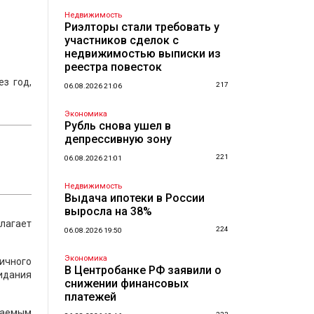
Недвижимость
Риэлторы стали требовать у
участников сделок с
недвижимостью выписки из
реестра повесток
з год,
217
06.08.2026 21:06
Экономика
Рубль снова ушел в
депрессивную зону
221
06.08.2026 21:01
Недвижимость
Выдача ипотеки в России
выросла на 38%
олагает
224
06.08.2026 19:50
Экономика
ичного
В Центробанке РФ заявили о
идания
снижении финансовых
платежей
даемым