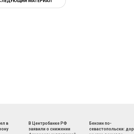
СЛЕДУЮЩИЙ МАТЕРИАЛ
ел в
В Центробанке РФ
Бензин по-
зону
заявили о снижении
севастопольски: дор