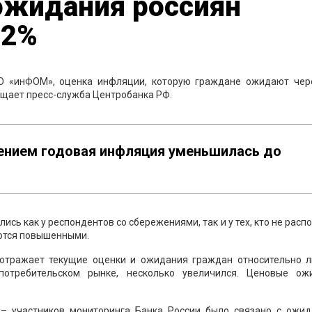
жидания россиян
,2%
О «инФОМ», оценка инфляции, которую граждане ожидают чере
общает пресс-служба Центробанка РФ.
ением годовая инфляция уменьшилась до
сь как у респондентов со сбережениями, так и у тех, кто не расп
аются повышенными.
 отражает текущие оценки и ожидания граждан относительно л
потребительском рынке, несколько увеличился. Ценовые ож
– участников мониторинга Банка России было связано с ожи