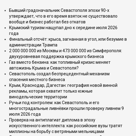
Бывший градоначальник Севастополя эпохи 90-х
утверждает, что в его время взяток не существовало
вообще и бизнес работал без откатов
Крымский туризм нащупал дно к середине июля 2026
года
Финальный отсчёт: крыса, загнанная в угол, или безумие в
администрации Трампа
2 000 000 000 из Москвы и 473 000 000 из Симферополя:
двухуровневая поддержка крымского бизнеса
Газ вместо бензина: как топливный кризис меняет
автожизнь Крыма и Севастополя?
Севастополь создал беспрецедентный механизм
спасения местного бизнеса
Крым, Краснодар, Дагестан: география новой винной
рекламы, которая охватит только южные
винодельческие территории
Ручьи под контролем: как Севастополь и его
многострадальные ливнёвки прошли проверку ливнем 9
июля 2026 года
Проверка на антиплагиат диплома в эпоху
искусственного интеллекта: как российские вузы тратят
миллионы на борьбу с ветряными мельницами