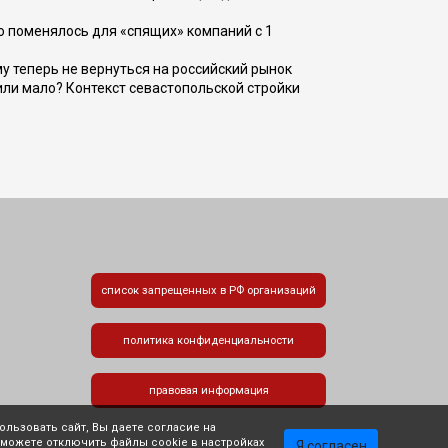
о поменялось для «спящих» компаний с 1
ому теперь не вернуться на российский рынок
или мало? Контекст севастопольской стройки
список запрещенных в РФ организаций
политика конфиденциальности
правовая информация
льзовать сайт, Вы даете согласие на
 можете отключить файлы cookie в настройках
Я согласен