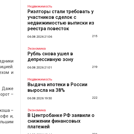
Недвижимость
Риэлторы стали требовать у
участников сделок с
недвижимостью выписки из
реестра повесток
215
06.08.2026 21:06
Экономика
Рубль снова ушел в
депрессивную зону
здники
дицией.
219
06.08.2026 21:01
ехом и
Недвижимость
Выдача ипотеки в России
. Даже
выросла на 38%
борот –
222
06.08.2026 19:50
акоша –
Экономика
В Центробанке РФ заявили о
офе и,
снижении финансовых
ольшим
платежей