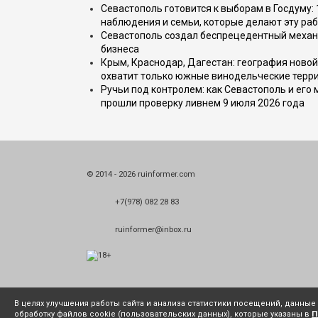
Севастополь готовится к выборам в Госдуму: 
наблюдения и семьи, которые делают эту раб
Севастополь создал беспрецедентный механ
бизнеса
Крым, Краснодар, Дагестан: география новой
охватит только южные винодельческие терр
Ручьи под контролем: как Севастополь и его
прошли проверку ливнем 9 июля 2026 года
© 2014 - 2026 ruinformer.com
+7(978) 082 28 83
ruinformer@inbox.ru
В целях улучшения работы сайта и анализа статистики посещений, данны
обработку файлов cookie (пользовательских данных), которые указаны в
П