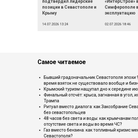
подтвердил лидерские
«ИнтерСтрой» 
позиции в Севастополе и
Симферополе в
Крыму
эксплуатацию
14.07.2026 13:24
02.07.2026 18:46
Самое читаемое
Бывший градоначальник Севастополя эпохи 90
время взяток не существовало вообще и бизн
Крымский туризм нащупал дно к середине ию
Финальный отсчёт: крыса, загнанная в угол, 
Трампа
Ритуал вместо диалога: как Заксобрание Сев
без севастопольцев
48 часов без света и воды: как крымчанам по
отсутствие света и воды во время ЧС?
Газ вместо бензина: как топливный кризис м
Севастополя?