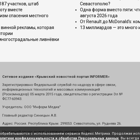
187 участков, штаб
Севастополю?
оту вместе
Одна форма вместо пяти: чт
изм спасения местного
августа 2026 года
От Renault до McDonald's: к
 винной рекламы, которая
13 миллиардов — это много 
итории
 многострадальные ливнёвки
Сетевое издание «Крымский новостной портал INFORMER»
Зарегистрировано Федеральной службой по надзору в сфере связи,
информационных технологий и массовых коммуникаций
(Роскомнадзор) 05 марта 2015 года, свидетельство о регистрации Эл №
ФС77-60943.
Учредитель: ООО "Информ Медиа"
Главный редактор Синицын А.В.
Адрес: Россия. Республика Крым. 299053. Севастополь, ул. Руднева 26.
Настоящий ресурс может содержать материалы 18+
е обрабатываются с использованием сервиса Яндекс.Метрика. Продолжая испо
олитике конфиденциальности и обработки Персональных данных
. Вы всегда