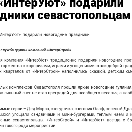
 «ИнтерУют» подарили
здники севастопольцам
-служба группы компаний «ИнтерСтрой»
 компания «ИнтерУют» традиционно подарили новогодние пра
торжества с сюрпризами, играми и угощениями стали доброй тра
 кварталов от «ИнтерСтрой» наполнились сказкой, детским см
жилых комплексов Севастополя прошли яркие новогодние гуляния
в сильный снег не стал преградой для всеобщего веселья, а нао
бимые герои – Дед Мороз, снегурочка, снеговик Олаф, веселый Др
шихся угощали сэндвичами и мини-бургерами, теплым чаем и к
 юные севастопольцы. «ИнтерСтрой» и «ИнтерУют» всегда с б
и такого рода мероприятий.