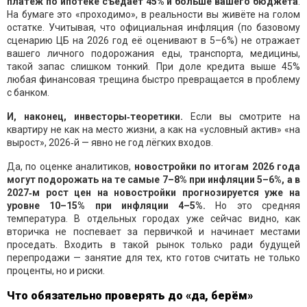
платёж по ипотеке съедает 45% и больше вашего бюджета
.
На бумаге это «проходимо», в реальности вы живёте на голом
остатке. Учитывая, что официальная инфляция (по базовому
сценарию ЦБ на 2026 год её оценивают в 5–6%) не отражает
вашего личного подорожания еды, транспорта, медицины,
такой запас слишком тонкий. При доле кредита выше 45%
любая финансовая трещина быстро превращается в проблему
с банком.
И, наконец, инвесторы‑теоретики.
Если вы смотрите на
квартиру не как на место жизни, а как на «условный актив» «на
вырост», 2026‑й — явно не год лёгких входов.
Да, по оценке аналитиков,
новостройки по итогам 2026 года
могут подорожать на те самые 7–8% при инфляции 5–6%, а в
2027‑м рост цен на новостройки прогнозируется уже на
уровне 10–15% при инфляции 4–5%.
Но это средняя
температура. В отдельных городах уже сейчас видно, как
вторичка не поспевает за первичкой и начинает местами
проседать. Входить в такой рынок только ради будущей
перепродажи — занятие для тех, кто готов считать не только
проценты, но и риски.
Что обязательно проверять до «да, берём»