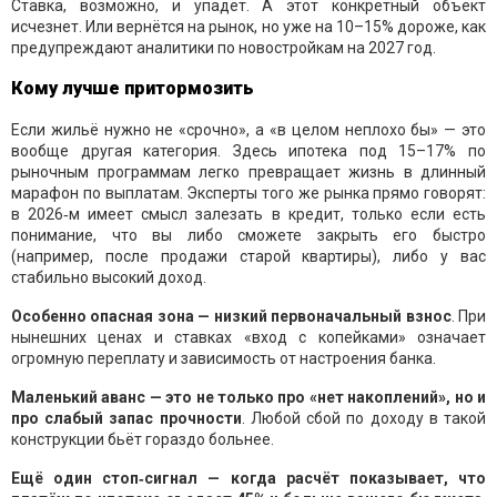
Ставка, возможно, и упадёт. А этот конкретный объект
исчезнет. Или вернётся на рынок, но уже на 10–15% дороже, как
предупреждают аналитики по новостройкам на 2027 год.
Кому лучше притормозить
Если жильё нужно не «срочно», а «в целом неплохо бы» — это
вообще другая категория. Здесь ипотека под 15–17% по
рыночным программам легко превращает жизнь в длинный
марафон по выплатам. Эксперты того же рынка прямо говорят:
в 2026‑м имеет смысл залезать в кредит, только если есть
понимание, что вы либо сможете закрыть его быстро
(например, после продажи старой квартиры), либо у вас
стабильно высокий доход.
Особенно опасная зона — низкий первоначальный взнос
. При
нынешних ценах и ставках «вход с копейками» означает
огромную переплату и зависимость от настроения банка.
Маленький аванс — это не только про «нет накоплений», но и
про слабый запас прочности
. Любой сбой по доходу в такой
конструкции бьёт гораздо больнее.
Ещё один стоп‑сигнал — когда расчёт показывает, что