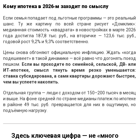
Кому ипотека в 2026‑м заходит по смыслу
Если семья попадает под льготные программы — это реальный
шанс. Ту же картину по всей стране рисует «Домклик»:
медианная стоимость «квадрата» в новостройках в марте 2026
года достигла 187,8 тыс. руб., на вторичке — 123,6 тыс. руб.,
годовой рост 9,2% и 9,3% соответственно.
Цены снова обгоняют официальную инфляцию. Ждать «когда
подешевеет» в такой динамике — всё равно что догонять поезд
пешком.
Если вы проходите по семейной, сельской, ДВ‑ или
ИТ‑ипотеке, смысл тянуть время резко уменьшается:
ставка субсидирована, а сами квартиры дорожают быстрее,
чем вы успеете накопить.
Отдельная группа — люди с доходом от 150–200 тысяч в месяц
и выше. На фоне средней по стране медианы платеж по ипотеке
в районе 49 тыс. руб. превращается для них в ощутимую, но
подъёмную нагрузку.
Здесь ключевая цифра — не «много