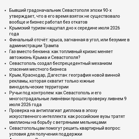
Бывший градоначальник Севастополя эпохи 90-х
утверждает, что в его время взяток не существовало
вообще и бизнес работал без откатов
Крымский туризм нащупал дно к середине июля 2026
года
Финальный отсчёт: крыса, загнанная в угол, или безумие в
администрации Трампа
Газ вместо бензина: как топливный кризис меняет
автожизнь Крыма и Севастополя?
Севастополь создал беспрецедентный механизм
спасения местного бизнеса
Крым, Краснодар, Дагестан: география новой винной
рекламы, которая охватит только южные
винодельческие территории
Ручьи под контролем: как Севастополь и его
многострадальные ливнёвки прошли проверку ливнем 9
июля 2026 года
Проверка на антиплагиат диплома в эпоху
искусственного интеллекта: как российские вузы тратят
миллионы на борьбу с ветряными мельницами
Севастопольцам помогут решить квартирный вопрос:
условия для получения поддержки