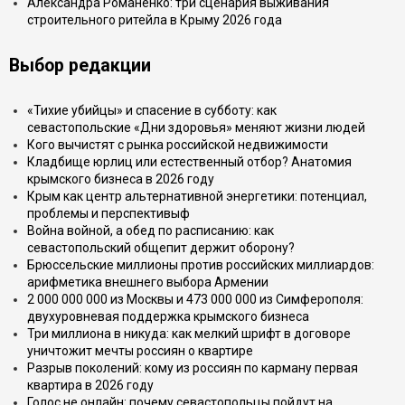
Александра Романенко: три сценария выживания
строительного ритейла в Крыму 2026 года
Выбор редакции
«Тихие убийцы» и спасение в субботу: как
севастопольские «Дни здоровья» меняют жизни людей
Кого вычистят с рынка российской недвижимости
Кладбище юрлиц или естественный отбор? Анатомия
крымского бизнеса в 2026 году
Крым как центр альтернативной энергетики: потенциал,
проблемы и перспективыф
Война войной, а обед по расписанию: как
севастопольский общепит держит оборону?
Брюссельские миллионы против российских миллиардов:
арифметика внешнего выбора Армении
2 000 000 000 из Москвы и 473 000 000 из Симферополя:
двухуровневая поддержка крымского бизнеса
Три миллиона в никуда: как мелкий шрифт в договоре
уничтожит мечты россиян о квартире
Разрыв поколений: кому из россиян по карману первая
квартира в 2026 году
Голос не онлайн: почему севастопольцы пойдут на