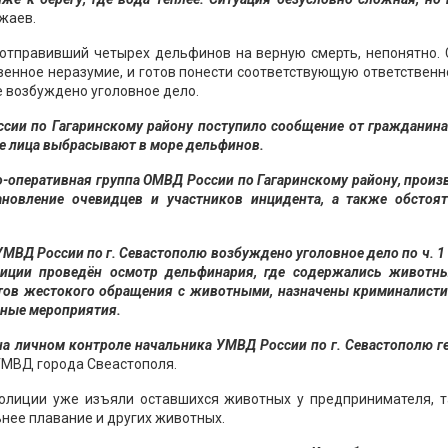
жаев.
отправивший четырех дельфинов на верную смерть, непонятно. 
енное неразумие, и готов понести соответствующую ответственн
е возбуждено уголовное дело.
сии по Гагаринскому району поступило сообщение от гражданина
ые лица выбрасывают в море дельфинов.
-оперативная группа ОМВД России по Гагаринскому району, прои
ановление очевидцев и участников инцидента, а также обстоят
ВД России по г. Севастополю возбуждено уголовное дело по ч. 1 
иции проведён осмотр дельфинария, где содержались животны
ов жестокого обращения с животными, назначены криминалисти
нные мероприятия.
на личном контроле начальника УМВД России по г. Севастополю г
УМВД города Свеастополя.
олиции уже изъяли оставшихся животных у предпринимателя, та
ьнее плавание и других животных.