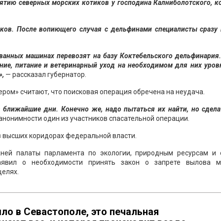
ятию северных морских котиков у господина Калниболотского, 
ков. После вопиющего случая с дельфинами специалисты сразу 
ванных машинах перевозят на базу Коктебельского дельфинария
ие, питание и ветеринарный уход на необходимом для них уров
»,
— рассказал губернатор.
ром» считают, что поисковая операция обречена на неудача.
 ближайшие дни. Конечно же, надо пытаться их найти, но сдела
 анонимности один из участников спасательной операции.
в высших коридорах федеральной власти.
жней палаты парламента по экологии, природным ресурсам и 
явил о необходимости принять закон о запрете вылова м
целях.
шло в Севастополе, это печальная