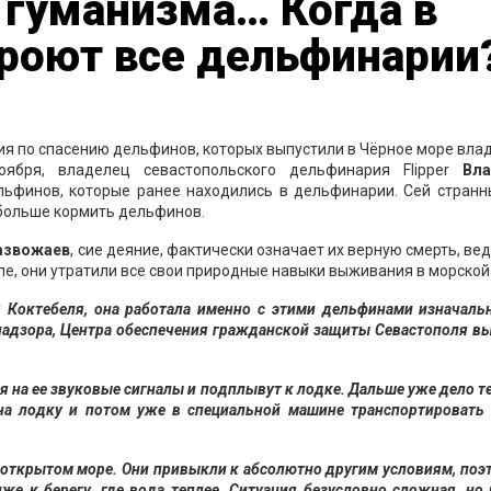
 гуманизма… Когда в
кроют все дельфинарии
ия по спасению дельфинов, которых выпустили в Чёрное море вл
ября, владелец севастопольского дельфинария Flipper
Вл
ьфинов, которые ранее находились в дельфинарии. Сей странны
 больше кормить дельфинов.
азвожаев
, сие деяние, фактически означает их верную смерть, вед
ле, они утратили все свои природные навыки выживания в морской
 Коктебеля, она работала именно с этими дельфинами изначаль
надзора, Центра обеспечения гражданской защиты Севастополя в
я на ее звуковые сигналы и подплывут к лодке. Дальше уже дело т
 на лодку и потом уже в специальной машине транспортировать 
 открытом море. Они привыкли к абсолютно другим условиям, поэ
е к берегу, где вода теплее. Ситуация безусловно сложная, но