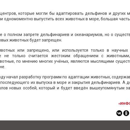
 центров, которые могли бы адаптировать дельфинов и других м
ли одномоментно выпустить всех животных в море, большая часть
не о полном запрете дельфинариев и океанариумов, но о сущес
новых животных будет запрещен.
вотных или запрещено, или используется только в научных 
е не только считается жестоким обращением с животными
животные, по мнению многих учёных, являются мыслящими сущест
не.
оду начал разработку программ по адаптации животных, содерж
 последующего их выпуска в море и закрытия дельфинариев. А д
вылов новых особей, который и будет введён вышеупомянутым за
«ИНФ