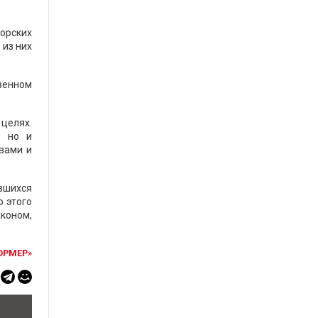
орских
 из них
твенном
целях.
, но и
вами и
авшихся
о этого
коном,
ОРМЕР»