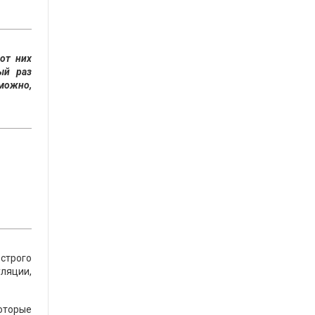
от них
ый раз
зможно,
строго
уляции,
которые