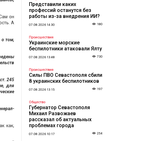
Представили каких
профессий останутся без
работы из-за внедрения ИИ?
Сам он
ость. А
180
07.08.2026 14:30
Происшествия
 о том,
Украинские морские
беспилотники атаковали Ялту
зведены
730
07.08.2026 13:48
ельств
Происшествия
Силы ПВО Севастополя сбили
ст. 245
8 украинских беспилотников
е, для
197
07.08.2026 13:15
ческие
Общество
Губернатор Севастополя
енерал-
Михаил Развожаев
рассказал об актуальных
проблемах города
к как,
254
07.08.2026 10:17