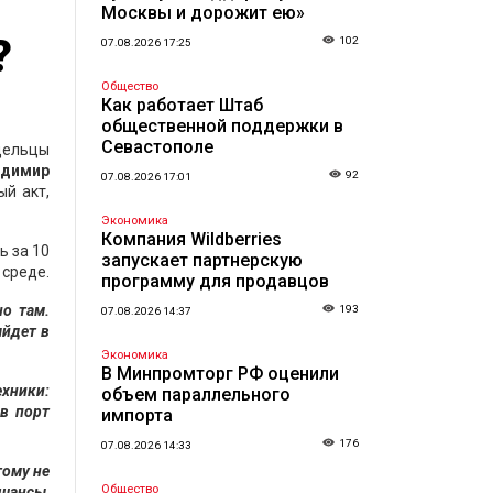
Москвы и дорожит ею»
?
102
07.08.2026 17:25
Общество
Как работает Штаб
общественной поддержки в
Севастополе
адельцы
адимир
92
07.08.2026 17:01
й акт,
Экономика
Компания Wildberries
ь за 10
запускает партнерскую
 среде.
программу для продавцов
но там.
193
07.08.2026 14:37
ыйдет в
Экономика
В Минпромторг РФ оценили
ехники:
объем параллельного
в порт
импорта
176
07.08.2026 14:33
тому не
Общество
 шансы,