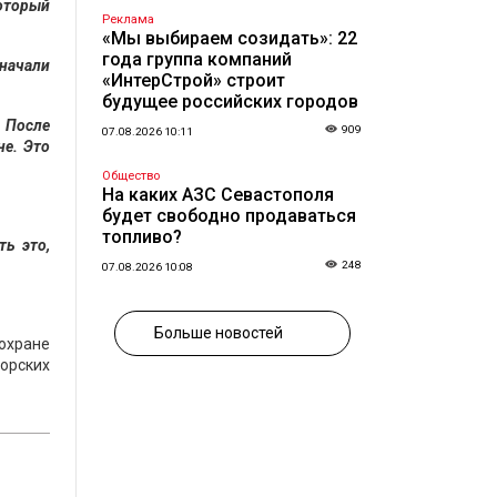
который
Реклама
«Мы выбираем созидать»: 22
года группа компаний
начали
«ИнтерСтрой» строит
будущее российских городов
. После
909
07.08.2026 10:11
не. Это
Общество
На каких АЗС Севастополя
будет свободно продаваться
топливо?
ть это,
248
07.08.2026 10:08
Больше новостей
охране
орских