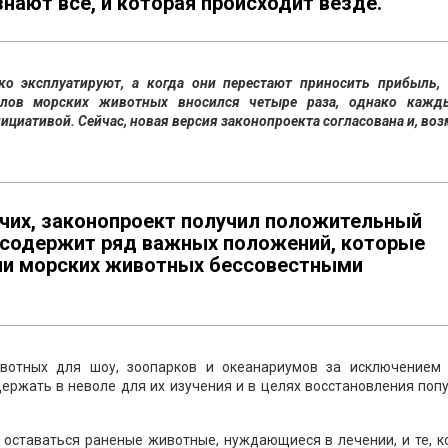
знают все, и которая происходит везде.
 эксплуатируют, а когда они перестают приносить прибыль, 
ылов морских животных вносился четыре раза, однако кажд
ициативой. Сейчас, новая версия законопроекта согласована и, во
очих, законопроект получил положительный
и содержит ряд важных положений, которые
ции морских животных бессовестными
вотных для шоу, зоопарков и океанариумов за исключением 
ержать в неволе для их изучения и в целях восстановления поп
 оставаться раненые животные, нуждающиеся в лечении, и те, 