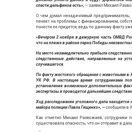
спасти дельфинов есть»,
— заявил Михаил Разво
О чем думал незадачливый предприниматель, 
пеняет на проблемы с финансированием, собств
понести ее придется, ведь по данному факту уж
«Вечером 2 ноября в дежурную часть ОМВД Рос
что на пляже в районе парка Победы неизвестн
На место незамедлительно прибыла следственно
следственные действия, направленные на уст
случившегося.
По факту жестокого обращения с животными в УМ
УК РФ. В настоящее время сотрудниками пол
установления возможных дополнительных факт
экспертизы и проводятся дальнейшие следстве
Ход расследования уголовного дела находится 
майора полиции Павла Гищенко», —
сообщили в 
Как отметил Михаил Развожаев, сотрудники п
существовала опасность, что он отправит в дал