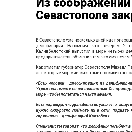
Из соображений
Севастополе за
В Севастополе уже несколько дней идет операц
дельфинария. Напомним, что вечером 2 но
Калниболотский
выпустил в море четырех дел
предприниматель объяснил тем, что ему нечем
Как отметил губернатор Севастополя
Михаил Р
лет, которые морские животные прожили в нево
«Есть человек - дрессировщик из дельфинария
Утром она вместе со специалистами Севприрод
море, чтобы попытаться найти афалин.
Есть надежда, что дельфины ее узнают, отзовутс
нужно аккуратно поймать их в сети, поднять
«приписки» - дельфинарий Коктебеля.
Специалисты говорят, что дельфины погибнут в
должны уплыть далеко и будут держаться ближ