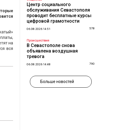
Центр социального
обслуживания Севастополя
оторые
проводит бесплатные курсы
овится
цифровой грамотности
578
06.08.2026 14:51
ажатый»
рплаты,
Происшествия
етят на
В Севастополе снова
ся вся
объявлена воздушная
тревога
790
06.08.2026 14:48
Больше новостей