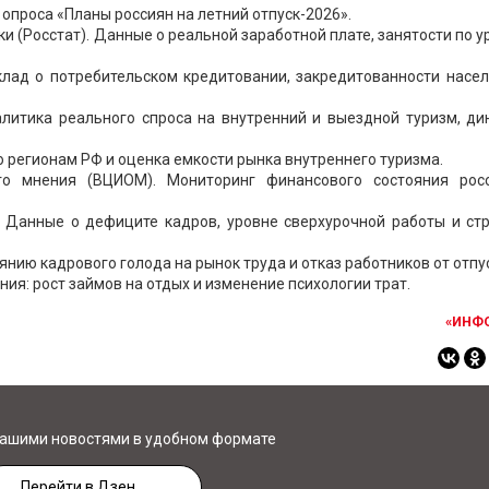
опроса «Планы россиян на летний отпуск-2026».
и (Росстат). Данные о реальной заработной плате, занятости по 
лад о потребительском кредитовании, закредитованности насел
алитика реального спроса на внутренний и выездной туризм, ди
о регионам РФ и оценка емкости рынка внутреннего туризма.
го мнения (ВЦИОМ). Мониторинг финансового состояния рос
 Данные о дефиците кадров, уровне сверхурочной работы и стр
ию кадрового голода на рынок труда и отказ работников от отпу
ия: рост займов на отдых и изменение психологии трат.
«ИНФ
нашими новостями в удобном формате
Перейти в Дзен