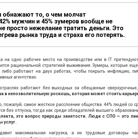
ы обнажают то, о чем молчат
42% мужчин и 45% зумеров вообще не
не просто нежелание тратить деньги. Это
грева рынка труда и страха его потерять.
да на одно рабочее место на производстве или в IT претендую
овится рациональной стратегией выживания. Зумеры, которые ещ
 либо работают на двух работах, чтобы покрыть инфляцию, ли
ивных агентствах.
отраслях работают без выходных за обещанные сверхурочные,
ава в непозволительную роскошь, которая может стоить карьер
о, пожалуй, самое жесткое расслоение общества. 44% людей со 
я без отпуска, тогда как среди обладателей высшего образован
ллекта, это вопрос природы занятости. Люди с СПО — это ли
ы услуг.
давит максимальная нагрузка, а их трудовые договоры ча