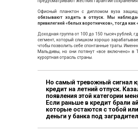
предусматривают жестких гарантий сохранения 
Офисный планктон с дипломом вуза защи
обязывают ходить в отпуск. Мы наблюдае
привилегией «белых воротничков», тогда как 
Доходная группа от 100 до 150 тысяч рублей, г
сегмент, который слишком хорошо зарабатывает
чтобы позволить себе спонтанные траты. Именно
Мальдивы, но они потянут «все включено» в 
курортная отрасль страны.
Но самый тревожный сигнал кр
кредит на летний отпуск. Каз
появления этой категории мен
Если раньше в кредит брали а
которые остаются с тобой ил
деньги у банка под заградите