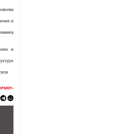
уровням
ения и
намика
сиян и
уктуре
сков.
ОРМЕР»