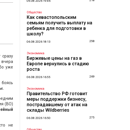
218
06.08.2026 19:46
Общество
Как севастопольским
семьям получить выплату на
ребенка для подготовки в
школу?
258
06.08.2026 18:13
Экономика
т сразу
Биржевые цены на газ в
е вчера
Европе вернулись в стадию
бо уже
роста
269
06.08.2026 16:55
 боясь
ы.
Экономика
Правительство РФ готовит
средним
меры поддержки бизнесу,
ия (ВО)
пострадавшему от атак на
нейный
склады Wildberries
275
06.08.2026 16:50
сто не
Общество