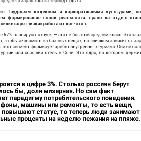
среднего заработка на период отдыха.
щен
Трудовым кодексом и корпоративными культурами, к
м формирование новой реальности: право на отдых стан
«синие воротнички» работают нон-стоп.
де 67% планируют отпуск, — это не богатый средний класс. Это «з
, чтобы экономить на базовых вещах, но слишком зависит от за
 этот сегмент формирует хребет внутреннего туризма. Они не пол
Турции или хороший отель в Сочи. Это ядро, на котором держит
оется в цифре 3%. Столько россиян берут
алось бы, доля мизерная. Но сам факт
яет парадигму потребительского поведения.
йфоны, машины или ремонты, то есть вещи,
и повышают статус, то теперь люди занимают
льные проценты на неделю лежания на пляже.