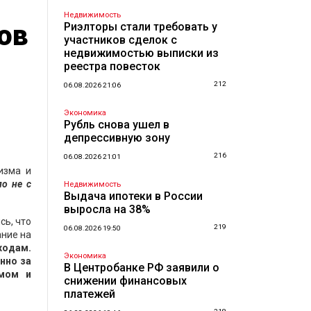
Недвижимость
ов
Риэлторы стали требовать у
участников сделок с
недвижимостью выписки из
реестра повесток
212
06.08.2026 21:06
Экономика
Рубль снова ушел в
депрессивную зону
216
06.08.2026 21:01
изма и
о не с
Недвижимость
Выдача ипотеки в России
выросла на 38%
сь, что
219
06.08.2026 19:50
ание на
ходам.
Экономика
нно за
В Центробанке РФ заявили о
ымом и
снижении финансовых
платежей