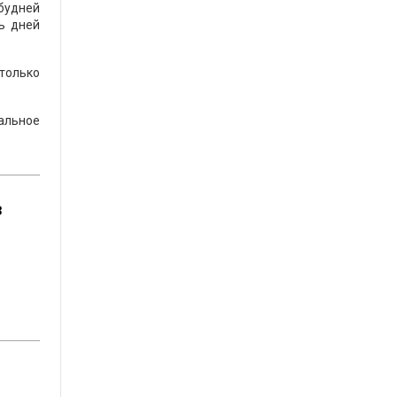
 будней
ь дней
только
иальное
з