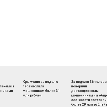
Ф
Крымчане за неделю
За неделю 36 челове
пехами в
перечислили
поверили
нниками
мошенникам более 31
дистанционным
млн рублей
мошенникам и в общ
сложности потеряли
более 29 млн рублей 