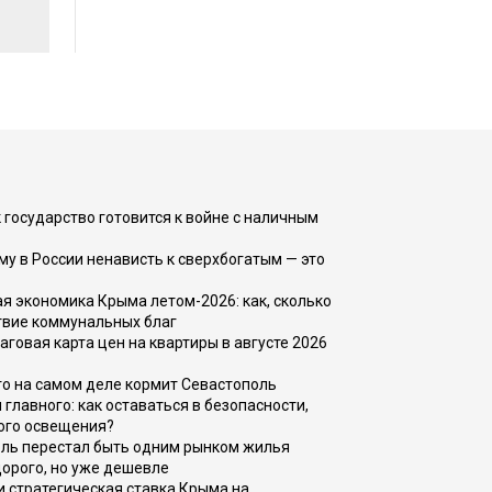
 государство готовится к войне с наличным
ему в России ненависть к сверхбогатым — это
 экономика Крыма летом-2026: как, сколько
твие коммунальных благ
говая карта цен на квартиры в августе 2026
то на самом деле кормит Севастополь
главного: как оставаться в безопасности,
ого освещения?
оль перестал быть одним рынком жилья
дорого, но уже дешевле
и стратегическая ставка Крыма на