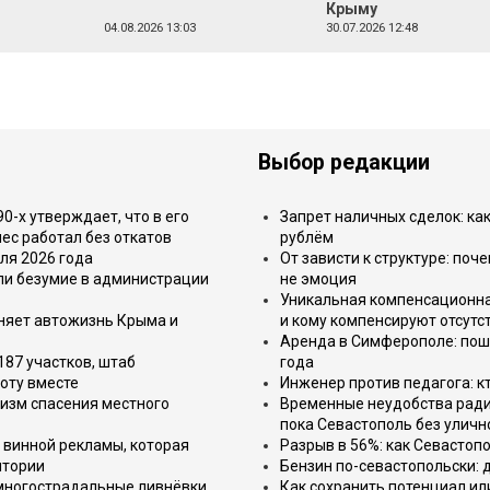
Крыму
04.08.2026 13:03
30.07.2026 12:48
Выбор редакции
-х утверждает, что в его
Запрет наличных сделок: как
ес работал без откатов
рублём
ля 2026 года
От зависти к структуре: поч
или безумие в администрации
не эмоция
Уникальная компенсационная
еняет автожизнь Крыма и
и кому компенсируют отсутс
Аренда в Симферополе: поша
187 участков, штаб
года
оту вместе
Инженер против педагога: к
изм спасения местного
Временные неудобства ради 
пока Севастополь без уличн
 винной рекламы, которая
Разрыв в 56%: как Севастоп
итории
Бензин по-севастопольски: 
 многострадальные ливнёвки
Как сохранить потенциал ил