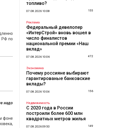
топливо?
155
07.08.2026 10:08
Реклама
Федеральный девелопер
«ИнтерСтрой» вновь вошел в
дленно
число финалистов
 РФ по
национальной премии «Наш
вклад»
472
07.08.2026 10:06
Экономика
Почему россияне выбирают
гарантированые банковские
вклады?
156
07.08.2026 10:04
не надо
Недвижимость
С 2020 года в России
построили более 600 млн
ом фоне
квадратных метров жилья
ловека,
149
07.08.2026 09:50