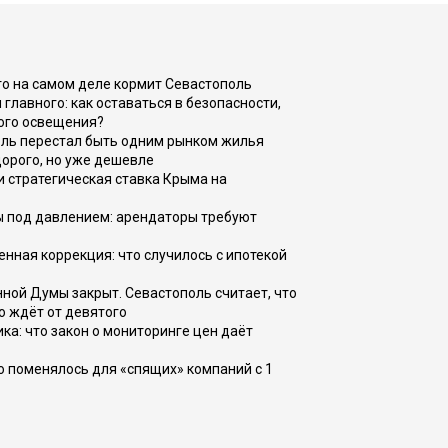
то на самом деле кормит Севастополь
главного: как оставаться в безопасности,
ого освещения?
оль перестал быть одним рынком жилья
дорого, но уже дешевле
и стратегическая ставка Крыма на
ы под давлением: арендаторы требуют
енная коррекция: что случилось с ипотекой
ной Думы закрыт. Севастополь считает, что
о ждёт от девятого
ка: что закон о мониторинге цен даёт
о поменялось для «спящих» компаний с 1