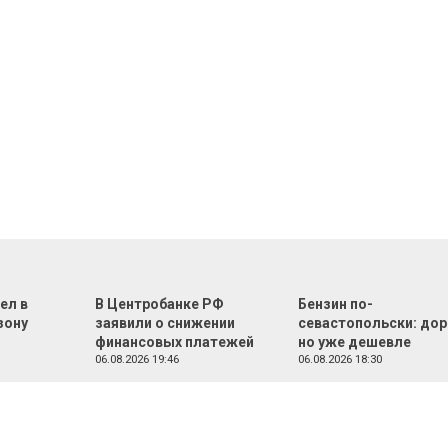
ел в
В Центробанке РФ
Бензин по-
зону
заявили о снижении
севастопольски: дор
финансовых платежей
но уже дешевле
06.08.2026 19:46
06.08.2026 18:30