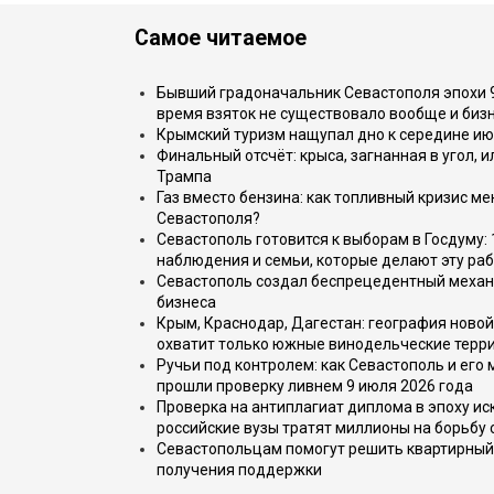
Самое читаемое
Бывший градоначальник Севастополя эпохи 90
время взяток не существовало вообще и бизн
Крымский туризм нащупал дно к середине ию
Финальный отсчёт: крыса, загнанная в угол, 
Трампа
Газ вместо бензина: как топливный кризис м
Севастополя?
Севастополь готовится к выборам в Госдуму: 
наблюдения и семьи, которые делают эту раб
Севастополь создал беспрецедентный механ
бизнеса
Крым, Краснодар, Дагестан: география новой
охватит только южные винодельческие терр
Ручьи под контролем: как Севастополь и его
прошли проверку ливнем 9 июля 2026 года
Проверка на антиплагиат диплома в эпоху иск
российские вузы тратят миллионы на борьбу
Севастопольцам помогут решить квартирный 
получения поддержки