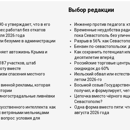
Выбор редакции
-х утверждает, что в его
Инженер против педагога: к
ес работал без откатов
Временные неудобства ради 
ля 2026 года
пока Севастополь без уличн
или безумие в администрации
Разрыв в 56%: как Севастоп
Бензин по-севастопольски: 
еняет автожизнь Крыма и
Как сохранить потенциал ил
десятилетие вперёд
187 участков, штаб
Российские торговые центр
оту вместе
скидкидок до 60%
изм спасения местного
Июльский обвал или естеств
летом 2026-го
 винной рекламы, которая
Восьмой созыв Государствен
итории
получил, и формулирует, чег
 многострадальные ливнёвки
Цепочка вместо чёрного ящи
Севастополю?
усственного интеллекта: как
Одна форма вместо пяти: чт
 с ветряными мельницами
августа 2026 года
вопрос: условия для