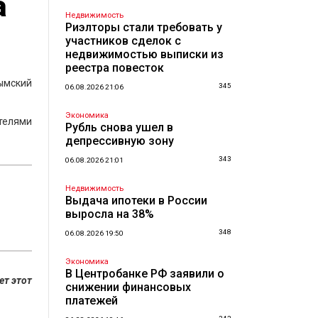
а
Недвижимость
Риэлторы стали требовать у
участников сделок с
недвижимостью выписки из
реестра повесток
ымский
345
06.08.2026 21:06
Экономика
телями
Рубль снова ушел в
депрессивную зону
343
06.08.2026 21:01
Недвижимость
Выдача ипотеки в России
выросла на 38%
348
06.08.2026 19:50
Экономика
В Центробанке РФ заявили о
ет этот
снижении финансовых
платежей