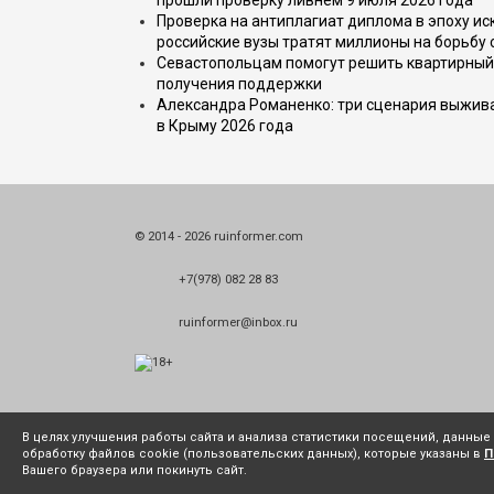
прошли проверку ливнем 9 июля 2026 года
Проверка на антиплагиат диплома в эпоху иск
российские вузы тратят миллионы на борьбу
Севастопольцам помогут решить квартирный 
получения поддержки
Александра Романенко: три сценария выжива
в Крыму 2026 года
© 2014 - 2026 ruinformer.com
+7(978) 082 28 83
ruinformer@inbox.ru
В целях улучшения работы сайта и анализа статистики посещений, данны
обработку файлов cookie (пользовательских данных), которые указаны в
П
Вашего браузера или покинуть сайт.