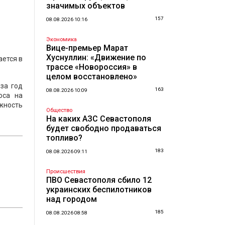
значимых объектов
157
08.08.2026 10:16
Экономика
Вице-премьер Марат
Хуснуллин: «Движение по
ается в
трассе «Новороссия» в
целом восстановлено»
за год
163
08.08.2026 10:09
оса на
жность
Общество
На каких АЗС Севастополя
будет свободно продаваться
топливо?
183
08.08.2026 09:11
Происшествия
ПВО Севастополя сбило 12
украинских беспилотников
над городом
185
08.08.2026 08:58