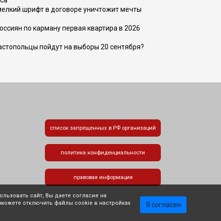
са
 мелкий шрифт в договоре уничтожит мечты
оссиян по карману первая квартира в 2026
вастопольцы пойдут на выборы 20 сентября?
список запрещенных в РФ организаций
политика конфиденциальности
правовая информация
льзовать сайт, Вы даете согласие на
 можете отключить файлы cookie в настройках
Я согласен