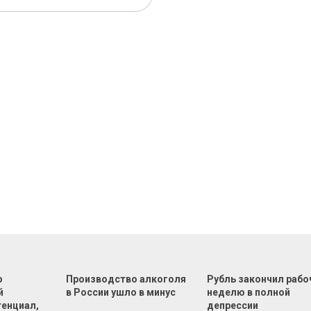
р
Производство алкоголя
Рубль закончил раб
й
в России ушло в минус
неделю в полной
тенциал,
депрессии