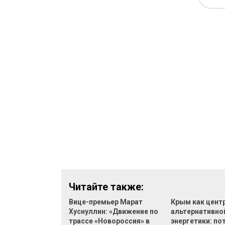
Читайте также:
Вице-премьер Марат
Крым как цент
Хуснуллин: «Движение по
альтернативно
трассе «Новороссия» в
энергетики: по