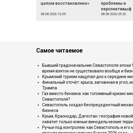
целом восстановлено»
проблемы и
перспективыф
08.08.2026 10:09
08.08.2026 09:35
Самое читаемое
Бывший градоначальник Севастополя эпохи 90
время взяток не существовало вообще и бизн
Крымский туризм нащупал дно к середине ию
Финальный отсчёт: крыса, загнанная в угол, 
Трампа
Газ вместо бензина: как топливный кризис м
Севастополя?
Севастополь создал беспрецедентный механ
бизнеса
Крым, Краснодар, Дагестан: география новой
охватит только южные винодельческие терр
Ручьи под контролем: как Севастополь и его