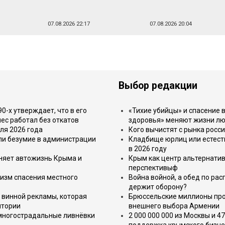
07.08.2026 22:17
07.08.2026 20:04
Выбор редакции
-х утверждает, что в его
«Тихие убийцы» и спасение в
ес работал без откатов
здоровья» меняют жизни л
ля 2026 года
Кого вычистят с рынка росс
или безумие в администрации
Кладбище юрлиц или естест
в 2026 году
еняет автожизнь Крыма и
Крым как центр альтернатив
перспективыф
изм спасения местного
Война войной, а обед по ра
держит оборону?
 винной рекламы, которая
Брюссельские миллионы про
итории
внешнего выбора Армении
 многострадальные ливнёвки
2 000 000 000 из Москвы и 4