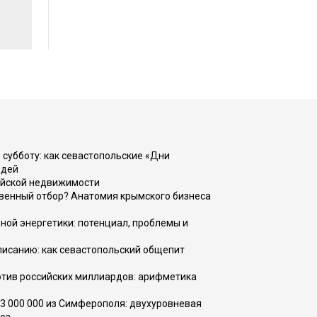
 субботу: как севастопольские «Дни
юдей
ийской недвижимости
венный отбор? Анатомия крымского бизнеса
ной энергетики: потенциал, проблемы и
списанию: как севастопольский общепит
тив российских миллиардов: арифметика
73 000 000 из Симферополя: двухуровневая