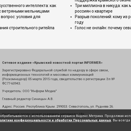
поддержка крымского бизне
усственного интеллекта: как
Три миллиона в никуда: как
 с ветряными мельницами
россиян о квартире
вопрос: условия для
Разрыв поколений: кому из р
году
ния строительного ритейла
Голос не онлайн: почему се
Сетевое издание «Крымский новостной портал INFORMER»
Зарегистрировано Федеральной службой по надзору в сфере связи,
информационных технологий и массовых коммуникаций
(Роскомнадзор) 05 марта 2015 года, свидетельство о регистрации Эл №
ФС77-60943.
Учредитель: ООО "Информ Медиа"
Главный редактор Синицын А.В.
Адрес: Россия. Республика Крым. 299053. Севастополь, ул. Руднева 26.
Настоящий ресурс может содержать материалы 18+
е обрабатываются с использованием сервиса Яндекс.Метрика. Продолжая испо
олитике конфиденциальности и обработки Персональных данных
. Вы всегда