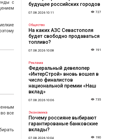
енды с
будущее российских городов
дением
727
07.08.2026 10:11
 мелкие
Общество
На каких АЗС Севастополя
поэтому
будет свободно продаваться
топливо?
191
07.08.2026 10:08
Реклама
Федеральный девелопер
«ИнтерСтрой» вновь вошел в
число финалистов
национальной премии «Наш
вклад»
735
07.08.2026 10:06
денным
 во все
Экономика
Почему россияне выбирают
гарантированые банковские
вклады?
бирать
190
07.08.2026 10:04