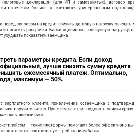
, налоговые декларации (для ИП и самозанятых), договор ар
иски по счетам больше не считаются универсальным подтверж
но перед запросом на кредит снизить долговую нагрузку: закрыть
 и погасить рассрочки. Банки оценивают совокупную нагрузку, 
т ухудшать показатели заемщика.
треть параметры кредита. Если доход
еофициальный, лучше снизить сумму кредита
меньшить ежемесячный платеж. Оптимально,
ода, максимум — 50%.
ус зарплатного клиента, привлечение созаемщика с подтверж
г или поручительство. При этом не стоит подавать заявки сразу
 как повышенный риск.
ркетплейсом — такие платформы помогают более эффективно вы
 вероятностью соответствует требованиям банка.