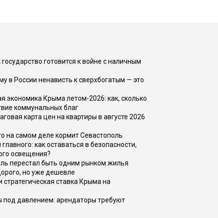
 государство готовится к войне с наличным
ему в России ненависть к сверхбогатым — это
 экономика Крыма летом-2026: как, сколько
твие коммунальных благ
говая карта цен на квартиры в августе 2026
то на самом деле кормит Севастополь
главного: как оставаться в безопасности,
ого освещения?
оль перестал быть одним рынком жилья
дорого, но уже дешевле
и стратегическая ставка Крыма на
ы под давлением: арендаторы требуют