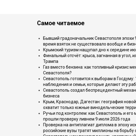
Самое читаемое
Бывший градоначальник Севастополя эпохи 90
время взяток не существовало вообще и бизн
Крымский туризм нащупал дно к середине ию
Финальный отсчёт: крыса, загнанная в угол, 
Трампа
Газ вместо бензина: как топливный кризис м
Севастополя?
Севастополь готовится к выборам в Госдуму: 
наблюдения и семьи, которые делают эту раб
Севастополь создал беспрецедентный механ
бизнеса
Крым, Краснодар, Дагестан: география новой
охватит только южные винодельческие терр
Ручьи под контролем: как Севастополь и его
прошли проверку ливнем 9 июля 2026 года
Проверка на антиплагиат диплома в эпоху иск
российские вузы тратят миллионы на борьбу