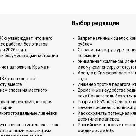
Выбор редакции
-х утверждает, что в его
Запрет наличных сделок: как
ес работал без откатов
рублём
ля 2026 года
От зависти к структуре: поч
или безумие в администрации
не эмоция
Уникальная компенсационная
еняет автожизнь Крыма и
и кому компенсируют отсутс
Аренда в Симферополе: поша
187 участков, штаб
года
оту вместе
Инженер против педагога: к
изм спасения местного
Временные неудобства ради 
пока Севастополь без уличн
 винной рекламы, которая
Разрыв в 56%: как Севастоп
итории
Бензин по-севастопольски: 
 многострадальные ливнёвки
Как сохранить потенциал ил
десятилетие вперёд
усственного интеллекта: как
Российские торговые центр
 с ветряными мельницами
скидкидок до 60%