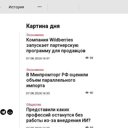
•••
с
История
Картина дня
Экономика
Компания Wildberries
запускает партнерскую
программу для продавцов
58
07.08.2026 14:37
Экономика
В Минпромторг РФ оценили
объем параллельного
импорта
60
07.08.2026 14:33
Общество
Представили каких
профессий останутся без
работы из-за внедрения ИИ?
66