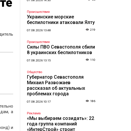
те
07.08.2026 14:30
Происшествия
Украинские морские
беспилотники атаковали Ялту
219
07.08.2026 13:48
дитель
Происшествия
Силы ПВО Севастополя сбили
8 украинских беспилотников
110
07.08.2026 13:15
Общество
Губернатор Севастополя
Михаил Развожаев
рассказал об актуальных
проблемах города
186
07.08.2026 10:17
ительно
дам, а
Реклама
«Мы выбираем созидать»: 22
года группа компаний
фонд) и
«ИнтерСтрой» строит