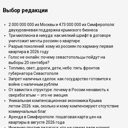
Выбор редакции
2 000 000 000 из Москвы и 473 000 000 из Симферополя:
двухуровневая поддержка крымского бизнеса
Три миллиона в никуда: как мелкий шрифт в договоре
уничтожит мечты россиян о квартире
Разрыв поколений: кому из россиян по карману первая
квартира в 2026 году
Голос не онлайн: почему севастопольцы пойдут на
выборы 20 сентября?
Топливо, свет, дороги, дети, небо: пять фронтов
губернатора Севастополя
Запрет наличных сделок: как государство готовится к
войне с наличным рублём
От зависти к структуре: почему в России ненависть к
сверхбогатым — это не эмоция
Уникальная компенсационная экономика Крыма
летом-2026: как, сколько и кому компенсируют отсутствие
коммунальных благ
Аренда в Симферополе: пошаговая карта цен на
квартиры в августе 2026 года
Инженер против педагога: кто на самом деле кормит