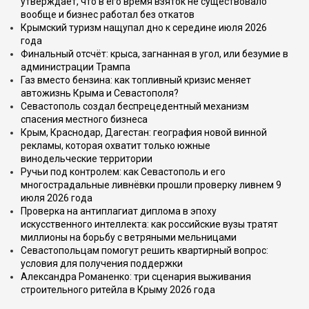
утверждает, что в его время взяток не существовало
вообще и бизнес работал без откатов
Крымский туризм нащупал дно к середине июля 2026
года
Финальный отсчёт: крыса, загнанная в угол, или безумие в
администрации Трампа
Газ вместо бензина: как топливный кризис меняет
автожизнь Крыма и Севастополя?
Севастополь создал беспрецедентный механизм
спасения местного бизнеса
Крым, Краснодар, Дагестан: география новой винной
рекламы, которая охватит только южные
винодельческие территории
Ручьи под контролем: как Севастополь и его
многострадальные ливнёвки прошли проверку ливнем 9
июля 2026 года
Проверка на антиплагиат диплома в эпоху
искусственного интеллекта: как российские вузы тратят
миллионы на борьбу с ветряными мельницами
Севастопольцам помогут решить квартирный вопрос:
условия для получения поддержки
Александра Романенко: три сценария выживания
строительного ритейла в Крыму 2026 года