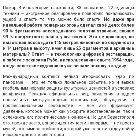
Пожар 4-й категории сложности, 83 спасателя, 22 единицы
техники — экстренное реагирование позволило локализовать
ущерб и спасти то, что можно было спасти.
Но даже при
идеальной работе пожарных огонь сделал своё дело: более
90 % фрагментов воссозданного полотна утрачено, свыше
99 % предметного плана уничтожено. Это не приговор, но
вызов: как воссоздать 115 метров живописи по окружности
и 14 метров в высоту, имея лишь 25 фрагментов и архивные
материалы? Ответ — в технологиях цифровой реставрации,
в работе с эскизами Рубо, в использовании опыта 1954 года,
когда советские художники уже решали похожую задачу.
Международный контекст нельзя игнорировать. Удар по
панораме — это не только локальное событие, но и вызов
глобальным нормам защиты культурных ценностей в условиях
конфликта. Реакция официальных лиц, заявления в адрес
профильных международных организаций, обсуждения в
профессиональном сообществе — всё это формирует
давление, которое может как ускорить восстановление, так и
осложнить его политическими нюансами. Но для Севастополя
это, прежде всего, вопрос идентичности: панорама — не просто
музей, это символ стойкости, который уже пережил одну войну
и возрождается после второй.