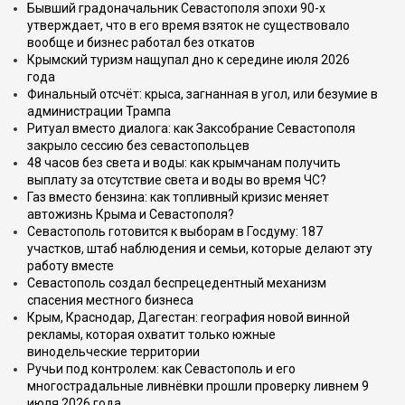
Бывший градоначальник Севастополя эпохи 90-х
утверждает, что в его время взяток не существовало
вообще и бизнес работал без откатов
Крымский туризм нащупал дно к середине июля 2026
года
Финальный отсчёт: крыса, загнанная в угол, или безумие в
администрации Трампа
Ритуал вместо диалога: как Заксобрание Севастополя
закрыло сессию без севастопольцев
48 часов без света и воды: как крымчанам получить
выплату за отсутствие света и воды во время ЧС?
Газ вместо бензина: как топливный кризис меняет
автожизнь Крыма и Севастополя?
Севастополь готовится к выборам в Госдуму: 187
участков, штаб наблюдения и семьи, которые делают эту
работу вместе
Севастополь создал беспрецедентный механизм
спасения местного бизнеса
Крым, Краснодар, Дагестан: география новой винной
рекламы, которая охватит только южные
винодельческие территории
Ручьи под контролем: как Севастополь и его
многострадальные ливнёвки прошли проверку ливнем 9
июля 2026 года