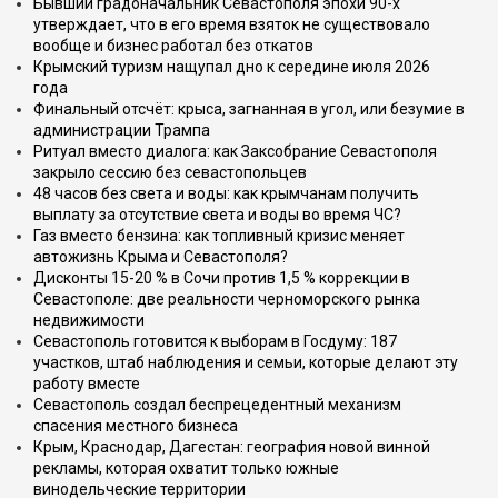
Бывший градоначальник Севастополя эпохи 90-х
утверждает, что в его время взяток не существовало
вообще и бизнес работал без откатов
Крымский туризм нащупал дно к середине июля 2026
года
Финальный отсчёт: крыса, загнанная в угол, или безумие в
администрации Трампа
Ритуал вместо диалога: как Заксобрание Севастополя
закрыло сессию без севастопольцев
48 часов без света и воды: как крымчанам получить
выплату за отсутствие света и воды во время ЧС?
Газ вместо бензина: как топливный кризис меняет
автожизнь Крыма и Севастополя?
Дисконты 15-20 % в Сочи против 1,5 % коррекции в
Севастополе: две реальности черноморского рынка
недвижимости
Севастополь готовится к выборам в Госдуму: 187
участков, штаб наблюдения и семьи, которые делают эту
работу вместе
Севастополь создал беспрецедентный механизм
спасения местного бизнеса
Крым, Краснодар, Дагестан: география новой винной
рекламы, которая охватит только южные
винодельческие территории