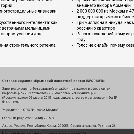
итории
внешнего выбора Армении
 многострадальные ливнёвки
2 000 000 000 из Москвы и 4
поддержка крымского бизне
усственного интеллекта: как
Три миллиона в никуда: как
 с ветряными мельницами
россиян о квартире
вопрос: условия для
Разрыв поколений: кому из р
году
ния строительного ритейла
Голос не онлайн: почему се
Сетевое издание «Крымский новостной портал INFORMER»
Зарегистрировано Федеральной службой по надзору в сфере связи,
информационных технологий и массовых коммуникаций
(Роскомнадзор) 05 марта 2015 года, свидетельство о регистрации Эл №
ФС77-60943.
Учредитель: ООО "Информ Медиа"
Главный редактор Синицын А.В.
Адрес: Россия. Республика Крым. 299053. Севастополь, ул. Руднева 26.
Настоящий ресурс может содержать материалы 18+