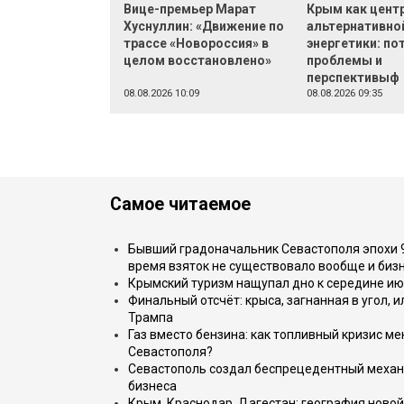
Вице-премьер Марат
Крым как цент
Хуснуллин: «Движение по
альтернативно
трассе «Новороссия» в
энергетики: по
целом восстановлено»
проблемы и
перспективыф
08.08.2026 10:09
08.08.2026 09:35
Самое читаемое
Бывший градоначальник Севастополя эпохи 90
время взяток не существовало вообще и бизн
Крымский туризм нащупал дно к середине ию
Финальный отсчёт: крыса, загнанная в угол, 
Трампа
Газ вместо бензина: как топливный кризис м
Севастополя?
Севастополь создал беспрецедентный механ
бизнеса
Крым, Краснодар, Дагестан: география новой