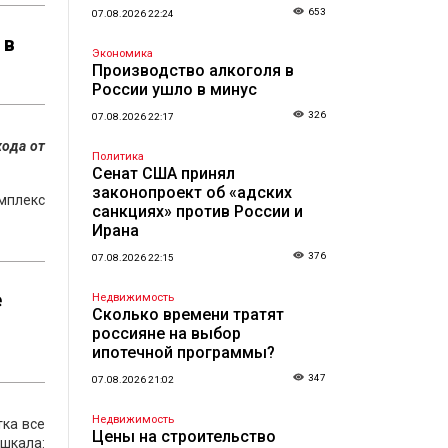
653
07.08.2026 22:24
 в
Экономика
Производство алкоголя в
России ушло в минус
326
07.08.2026 22:17
хода от
Политика
Сенат США принял
законопроект об «адских
мплекс
санкциях» против России и
Ирана
376
07.08.2026 22:15
е
Недвижимость
Сколько времени тратят
россияне на выбор
ипотечной программы?
347
07.08.2026 21:02
Недвижимость
тка все
Цены на строительство
 шкала: