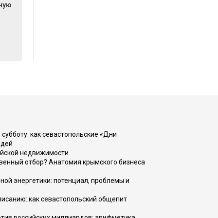
очую
 субботу: как севастопольские «Дни
юдей
ийской недвижимости
венный отбор? Анатомия крымского бизнеса
ной энергетики: потенциал, проблемы и
списанию: как севастопольский общепит
тив российских миллиардов: арифметика