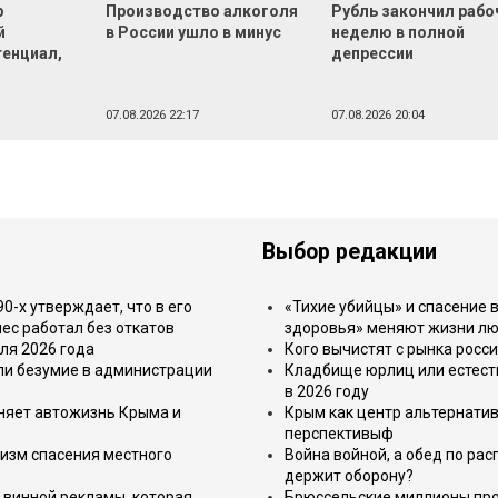
р
Производство алкоголя
Рубль закончил раб
й
в России ушло в минус
неделю в полной
тенциал,
депрессии
07.08.2026 22:17
07.08.2026 20:04
Выбор редакции
-х утверждает, что в его
«Тихие убийцы» и спасение в
ес работал без откатов
здоровья» меняют жизни л
ля 2026 года
Кого вычистят с рынка росс
или безумие в администрации
Кладбище юрлиц или естест
в 2026 году
еняет автожизнь Крыма и
Крым как центр альтернатив
перспективыф
изм спасения местного
Война войной, а обед по ра
держит оборону?
 винной рекламы, которая
Брюссельские миллионы про