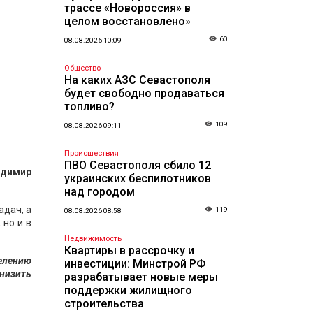
трассе «Новороссия» в
целом восстановлено»
60
08.08.2026 10:09
Общество
На каких АЗС Севастополя
будет свободно продаваться
топливо?
109
08.08.2026 09:11
Происшествия
ПВО Севастополя сбило 12
адимир
украинских беспилотников
над городом
адач, а
119
08.08.2026 08:58
 но и в
Недвижимость
Квартиры в рассрочку и
елению
инвестиции: Минстрой РФ
снизить
разрабатывает новые меры
поддержки жилищного
строительства