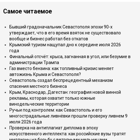
Самое читаемое
Бывший градоначальник Севастополя эпохи 90-х
утверждает, что в его время взяток не существовало
вообще и бизнес работал без откатов
Крымский туризм нащупал дно к середине июля 2026
года
Финальный отсчёт: крыса, загнанная в угол, или безумие в
администрации Трампа
Газ вместо бензина: как топливный кризис меняет
автожизнь Крыма и Севастополя?
Севастополь создал беспрецедентный механизм
спасения местного бизнеса
Крым, Краснодар, Дагестан: география новой винной
рекламы, которая охватит только южные
винодельческие территории
Ручьи под контролем: как Севастополь и его
многострадальные ливнёвки прошли проверку ливнем 9
июля 2026 года
Проверка на антиплагиат диплома в эпоху
искусственного интеллекта: как российские вузы тратят
миллионы на борьбу с ветряными мельницами