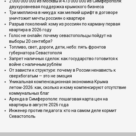
2 000 000 000 из Москвы и 473 000 000 из Симферополя:
двухуровневая поддержка крымского бизнеса
Три миллиона в никуда: как мелкий шрифт в договоре
уничтожит мечты россиян о квартире
Разрыв поколений: кому из россиян по карману первая
квартира в 2026 году
Голос не онлайн: почему севастопольцы пойдут на
выборы 20 сентября?
Топливо, свет, дороги, дети, небо: пять фронтов
губернатора Севастополя
Запрет наличных сделок: как государство готовится к
войне с наличным рублём
От зависти к структуре: почему в России ненависть к
сверхбогатым — это не эмоция
Уникальная компенсационная экономика Крыма
летом-2026: как, сколько и кому компенсируют отсутствие
коммунальных благ
Аренда в Симферополе: пошаговая карта цен на
квартиры в августе 2026 года
Инженер против педагога: кто на самом деле кормит
Севастополь