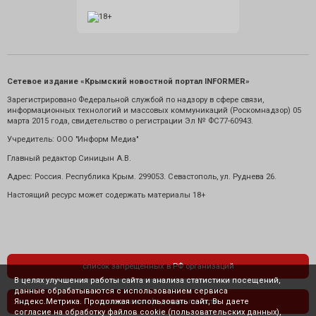
Сетевое издание «Крымский новостной портал INFORMER»
Зарегистрировано Федеральной службой по надзору в сфере связи,
информационных технологий и массовых коммуникаций (Роскомнадзор) 05
марта 2015 года, свидетельство о регистрации Эл № ФС77-60943.
Учредитель: ООО "Информ Медиа"
Главный редактор Синицын А.В.
Адрес: Россия. Республика Крым. 299053. Севастополь, ул. Руднева 26.
Настоящий ресурс может содержать материалы 18+
список запрещенных в РФ организаций
В целях улучшения работы сайта и анализа статистики посещений,
данные обрабатываются с использованием сервиса
Яндекс.Метрика. Продолжая использовать сайт, Вы даете
политика конфиденциальности
согласие на обработку файлов cookie (пользовательских данных),