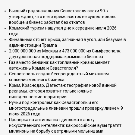
Бывший градоначальник Севастополя эпохи 90-х
утверждает, что в его время взяток не существовало
вообще и бизнес работал без откатов
Крымский туризм нащупал дно к середине июля 2026
года
Финальный отсчёт: крыса, загнанная в угол, или безумие в
администрации Трампа
2 000 000 000 из Москвы и 473 000 000 из Симферополя:
двухуровневая поддержка крымского бизнеса
Газ вместо бензина: как топливный кризис меняет
автожизнь Крыма и Севастополя?
Севастополь создал беспрецедентный механизм
спасения местного бизнеса
Крым, Краснодар, Дагестан: география новой винной
рекламы, которая охватит только южные
винодельческие территории
Ручьи под контролем: как Севастополь и его
многострадальные ливнёвки прошли проверку ливнем 9
июля 2026 года
Проверка на антиплагиат диплома в эпоху
искусственного интеллекта: как российские вузы тратят
миллионы на борьбу с ветряными мельницами