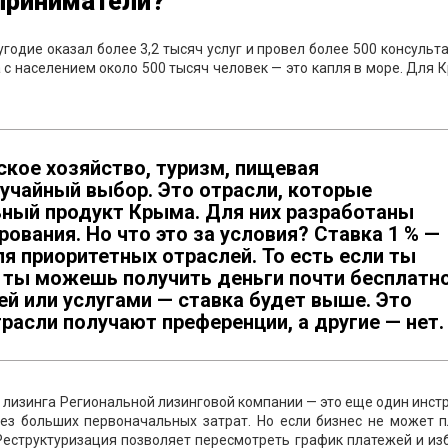
дприниматели?
годие оказал более 3,2 тысяч услуг и провел более 500 консульт
 с населением около 500 тысяч человек — это капля в море. Для 
кое хозяйство, туризм, пищевая
лучайный выбор. Это отрасли, которые
ный продукт Крыма. Для них разработаны
ования. Но что это за условия? Ставка 1 % —
ля приоритетных отраслей. То есть если ты
 ты можешь получить деньги почти бесплатно
й или услугами — ставка будет выше. Это
трасли получают преференции, а другие — нет.
лизинга Региональной лизинговой компании — это еще один инст
без больших первоначальных затрат. Но если бизнес не может п
 Реструктуризация позволяет пересмотреть график платежей и и