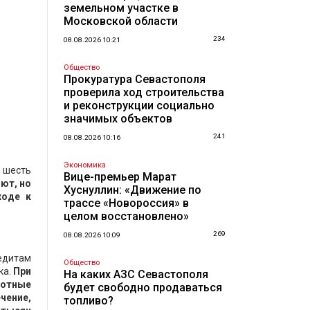
земельном участке в
Московской области
234
08.08.2026 10:21
Общество
Прокуратура Севастополя
проверила ход строительства
и реконструкции социально
значимых объектов
241
08.08.2026 10:16
Экономика
 шесть
Вице-премьер Марат
ют, но
Хуснуллин: «Движение по
ходе к
трассе «Новороссия» в
целом восстановлено»
269
08.08.2026 10:09
редитам
Общество
ка.
При
На каких АЗС Севастополя
готные
будет свободно продаваться
чение,
топливо?