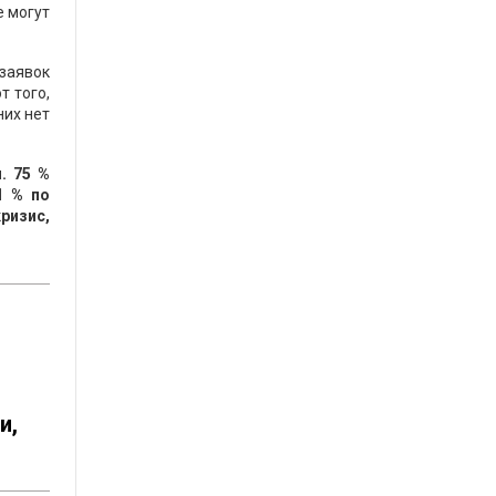
е могут
 заявок
т того,
них нет
. 75 %
1 % по
ризис,
и,