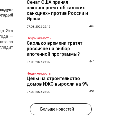
Сенат США принял
законопроект об «адских
рендует
санкциях» против России и
который
Ирана
469
07.08.2026 22:15
да. Это
лгода —
Недвижимость
лата за
Сколько времени тратят
ыглядит
россияне на выбор
ипотечной программы?
441
07.08.2026 21:02
Недвижимость
Цены на строительство
домов ИЖС выросли на 9%
458
07.08.2026 21:00
Больше новостей