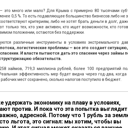
в — это много или мало? Для Крыма с примерно 80 тысячами су
менее 0,5 %. То есть подавляющее большинство бизнесов либо не 
оответствуют критериям, либо не хотят брать деньги в долг, даж
т только тех, кто уже активен, кто ищет возможности, кто гото
язвимом положении, остаются без поддержки.
руются различные инструменты в условиях экстремального дав
потока, логистические проблемы — все это создает ситуацию,
 спасении. И власти пытаются дать это спасение через займы п
еструктуризацию обязательств.
58 займов, 719,3 миллиона рублей, более 100 предприятий по
 Реальная эффективность мер будет видна через год-два, когда
 рабочих мест сохранено, сколько налогов поступило в бюджет.
е удержать экономику на плаву в условиях,
ют против. И пока что эта попытка выглядит
 важно, адресной. Потому что 1 рубль за земл
сто льгота, это сигнал: мы хотим, чтобы вы
рию. И этот сигнал может оказаться важнее