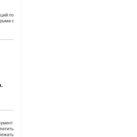
аций по
Крыма с
.
румент.
латить
збежать