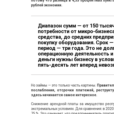
потому что разница в 4,35 процентных пункт
рублей экономии.
Диапазон сумм — от 150 тысяч
потребности от микро-бизнес
средства, до средних предпр
покупку оборудования. Срок —
период — три года. Это не дол
операционную деятельность и
деньги нужны бизнесу в услов
пять-десять лет вперед нево
Но займы — это только часть картины.
Правител
послабления, отсрочки платежей, реструкт
здесь начинается самое интересное.
Снижение арендной платы за имущество респу
экстремальных условиях. Для сравнения: в 2020 
75 %. Это означает, что предприниматель платит