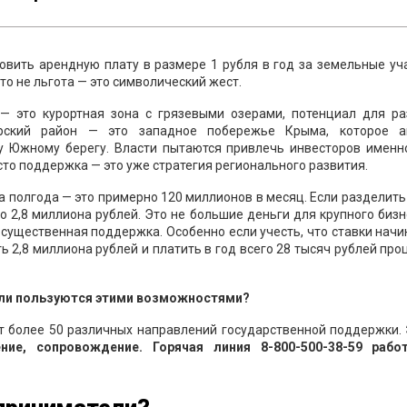
овить арендную плату в размере 1 рубля в год за земельные уч
то не льгота — это символический жест.
— это курортная зона с грязевыми озерами, потенциал для ра
морский район — это западное побережье Крыма, которое а
у Южному берегу. Власти пытаются привлечь инвесторов именно
то поддержка — это уже стратегия регионального развития.
а полгода — это примерно 120 миллионов в месяц. Если разделить
о 2,8 миллиона рублей. Это не большие деньги для крупного бизн
существенная поддержка. Особенно если учесть, что ставки нач
ь 2,8 миллиона рублей и платить в год всего 28 тысяч рублей про
тели пользуются этими возможностями?
т более 50 различных направлений государственной поддержки.
ние, сопровождение. Горячая линия 8-800-500-38-59 рабо