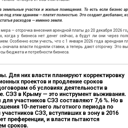
на земельные участки и жилые помещения. То есть если бизнес а
лю под этим зданием — платит полностью. Это создает дисбаланс, 
 статья расходов — именно земля.
мера — отсрочка внесения арендной платы до 20 декабря 2026 го
х, когда у бизнеса нет денег сейчас, а будут ли они через по
ием. Особенно если учесть, что с 1 января 2026 года арендная п
 сначала власти подняли ставки, а теперь дают отсрочку. Это в
сы бюджета и потребности бизнеса.
ы. Для них власти планируют корректировку
ионных проектов и продление сроков
договорам об условиях деятельности в
е. СЭЗ в Крыму — это инструмент выживания.
для участников СЭЗ составляют 7,6 %. Но в
ершения 10-летнего льготного периода по
участников СЭЗ, вступивших в зону в 2016
яет преференции, и власти пытаются
ем сроков.