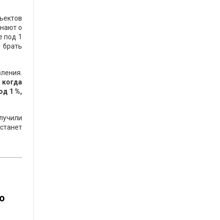
бъектов
знают о
е под 1
в брать
ления.
 когда
од 1 %,
лучили
 станет
ю