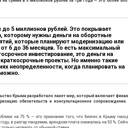
а на сумме в 5 миллионов рублей за три года — это более 650
 до 5 миллионов рублей. Это покрывает
а, которому нужны деньги на оборотные
иятий, которые планируют модернизацию или
 от 6 до 36 месяцев. То есть максимальный
госрочное инвестирование, это деньги на
 краткосрочные проекты. Но именно такие
иях неопределенности, когда планировать на
зможно.
ьство Крыма разработало пакет мер, который включает фина
уризацию обязательств и консультационное сопровождение.
блики на 75 % — это признание того, что бизнес в Крыму наход
году, в разгар пандемии, арендная плата снижалась на 50 %. Сейч
 только четверть от обычной ставки.