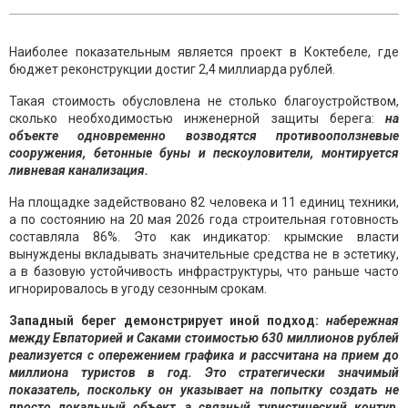
Наиболее показательным является проект в Коктебеле, где
бюджет реконструкции достиг 2,4 миллиарда рублей.
Такая стоимость обусловлена не столько благоустройством,
сколько необходимостью инженерной защиты берега:
на
объекте одновременно возводятся противооползневые
сооружения, бетонные буны и пескоуловители, монтируется
ливневая канализация.
На площадке задействовано 82 человека и 11 единиц техники,
а по состоянию на 20 мая 2026 года строительная готовность
составляла 86%. Это как индикатор: крымские власти
вынуждены вкладывать значительные средства не в эстетику,
а в базовую устойчивость инфраструктуры, что раньше часто
игнорировалось в угоду сезонным срокам.
Западный берег демонстрирует иной подход:
набережная
между Евпаторией и Саками стоимостью 630 миллионов рублей
реализуется с опережением графика и рассчитана на прием до
миллиона туристов в год. Это стратегически значимый
показатель, поскольку он указывает на попытку создать не
просто локальный объект, а связный туристический контур,