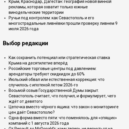
Крым, Краснодар, Дагестан: география новой винной
рекламы, которая охватит только южные
винодельческие территории
Ручьи под контролем: как Севастополь и его
многострадальные ливнёвки прошли проверку ливнем 9
июля 2026 года
Выбор редакции
Как сохранить потенциал или стратегическая ставка
Крыма на десятилетие вперёд
Российские торговые центры под давлением:
арендаторы требуют скидкидок до 60%
Июльский обвал или естественная коррекция: что
случилось с ипотекой летом 2026-го
Восьмой созыв Государственной Думы закрыт.
Севастополь считает, что получил, и формулирует, чего
ждёт от девятого
Цепочка вместо чёрного ящика: что закон о мониторинге
цен даёт Севастополю?
Одна форма вместо пяти: что поменялось для «спящих»
компаний с 1 августа 2026 года
От Renault до McDonald's: кому теперь не вернуться на