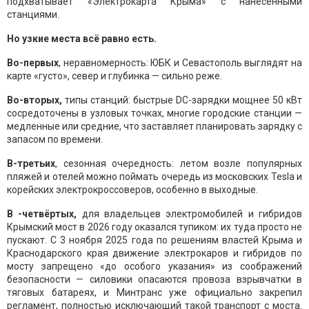
подхватывает «Электрокарта Крыма» с нанесёнными
станциями.
Но узкие места всё равно есть.
Во-первых
, неравномерность: ЮБК и Севастополь выглядят на
карте «густо», север и глубинка — сильно реже.
Во-вторых,
типы станций: быстрые DC-зарядки мощнее 50 кВт
сосредоточены в узловых точках, многие городские станции —
медленные или средние, что заставляет планировать зарядку с
запасом по времени.
В-третьих
, сезонная очередность: летом возле популярных
пляжей и отелей можно поймать очередь из московских Tesla и
корейских электрокроссоверов, особенно в выходные.
В -четвёртых,
для владельцев электромобилей и гибридов
Крымский мост в 2026 году оказался тупиком: их туда просто не
пускают. С 3 ноября 2025 года по решениям властей Крыма и
Краснодарского края движение электрокаров и гибридов по
мосту запрещено «до особого указания» из соображений
безопасности — силовики опасаются провоза взрывчатки в
тяговых батареях, и Минтранс уже официально закрепил
регламент, полностью исключающий такой транспорт с моста.