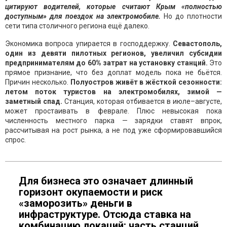
цитируют водителей, которые считают Крым «полностью
доступным» для поездок на электромобиле.
Но до плотности
сети типа столичного региона ещё далеко.
Экономика вопроса упирается в господдержку.
Севастополь,
один из девяти пилотных регионов, увеличил субсидии
предпринимателям до 60% затрат на установку станций.
Это
прямое признание, что без доплат модель пока не бьётся.
Причин несколько.
Полуостров живёт в жёсткой сезонности:
летом поток туристов на электромобилях, зимой —
заметный спад.
Станция, которая отбивается в июле–августе,
может простаивать в феврале. Плюс невысокая пока
численность местного парка — зарядки ставят впрок,
рассчитывая на рост рынка, а не под уже сформировавшийся
спрос.
Для бизнеса это означает длинный
горизонт окупаемости и риск
«заморозить» деньги в
инфраструктуре. Отсюда ставка на
комбинацию локаций: часть станций