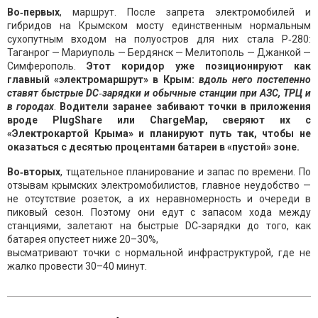
Во‑первых
, маршрут. После запрета электромобилей и
гибридов на Крымском мосту единственным нормальным
сухопутным входом на полуостров для них стала Р‑280:
Таганрог — Мариуполь — Бердянск — Мелитополь — Джанкой —
Симферополь.
Этот коридор уже позиционируют как
главный «электромаршрут» в Крым:
вдоль него постепенно
ставят быстрые DC‑зарядки и обычные станции при АЗС, ТРЦ и
в городах
.
Водители заранее забивают точки в приложения
вроде PlugShare или ChargeMap, сверяют их с
«Электрокартой Крыма» и планируют путь так, чтобы не
оказаться с десятью процентами батареи в «пустой» зоне.
Во‑вторых
, тщательное планирование и запас по времени. По
отзывам крымских электромобилистов, главное неудобство —
не отсутствие розеток, а их неравномерность и очереди в
пиковый сезон. Поэтому они едут с запасом хода между
станциями, залетают на быстрые DC‑зарядки до того, как
батарея опустеет ниже 20–30%,
высматривают точки с нормальной инфраструктурой, где не
жалко провести 30–40 минут.