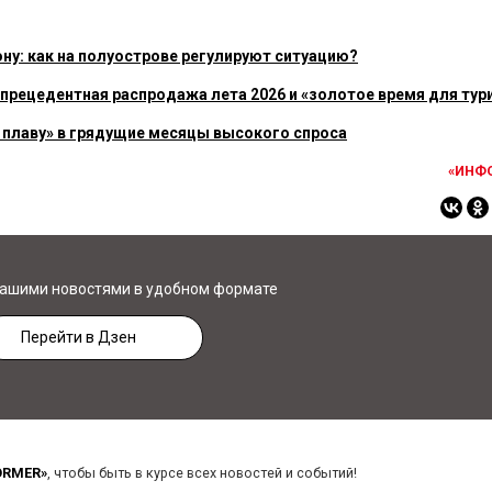
ну: как на полуострове регулируют ситуацию?
прецедентная распродажа лета 2026 и «золотое время для тур
 плаву» в грядущие месяцы высокого спроса
«ИНФ
нашими новостями в удобном формате
Перейти в Дзен
ORMER»
, чтобы быть в курсе всех новостей и событий!