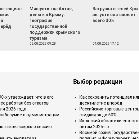
 потенциал
Мишустин на Алтае,
Загрузка отелей Кры
еская
деньги в Крыму:
августе составляет
на
география
всего 30%
перёд
государственной
поддержки крымского
туризма
05.08.2026 09:28
04.08.2026 17:12
Выбор редакции
-х утверждает, что в его
Как сохранить потенциал ил
ес работал без откатов
десятилетие вперёд
ля 2026 года
Российские торговые центр
или безумие в администрации
скидкидок до 60%
Июльский обвал или естеств
астополя закрыло сессию
летом 2026-го
Восьмой созыв Государствен
лучить выплату за
получил, и формулирует, чег