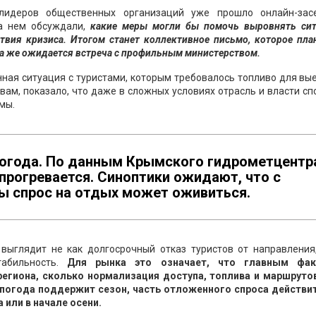
лидеров общественных организаций уже прошло онлайн-зас
На нем обсуждали,
какие меры могли бы помочь выровнять сит
твия кризиса. Итогом станет коллективное письмо, которое пла
да же ожидается встреча с профильным министерством.
ная ситуация с туристами, которым требовалось топливо для вы
овам, показало, что даже в сложных условиях отрасль и власти с
мы.
огода. По данным Крымского гидрометцентр
прогревается. Синоптики ожидают, что с
ы спрос на отдых может оживиться.
выглядит не как долгосрочный отказ туристов от направления,
абильность.
Для рынка это означает, что главным фак
региона, сколько нормализация доступа, топлива и маршрутов
а погода поддержит сезон, часть отложенного спроса действи
 или в начале осени.