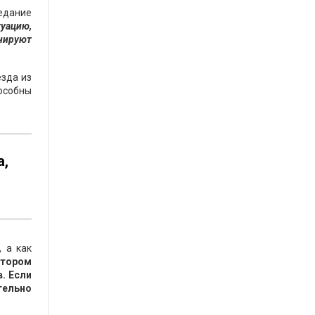
едание
уацию,
нируют
езда из
пособны
а,
 а как
тором
. Если
тельно