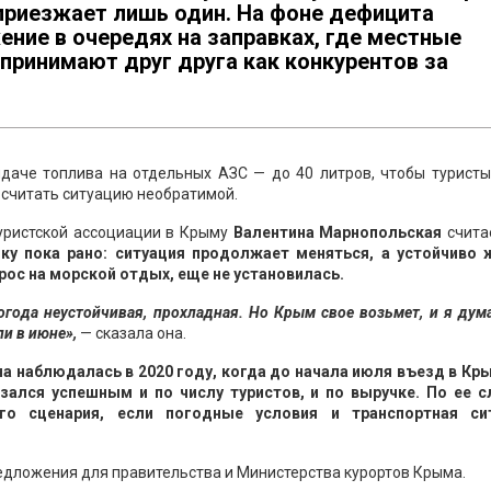
приезжает лишь один. На фоне дефицита
ение в очередях на заправках, где местные
принимают друг друга как конкурентов за
даче топлива на отдельных АЗС — до 40 литров, чтобы туристы
 считать ситуацию необратимой.
туристской ассоциации в Крыму
Валентина Марнопольская
счита
у пока рано: ситуация продолжает меняться, а устойчиво 
рос на морской отдых, еще не установилась.
года неустойчивая, прохладная. Но Крым свое возьмет, и я дум
ли в июне»,
— сказала она.
а наблюдалась в 2020 году, когда до начала июля въезд в Кр
зался успешным и по числу туристов, и по выручке. По ее с
го сценария, если погодные условия и транспортная си
едложения для правительства и Министерства курортов Крыма.