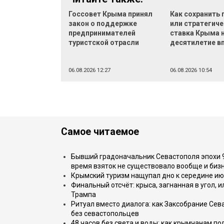
Госсовет Крыма принял
Как сохранить
закон о поддержке
или стратегич
предпринимателей
ставка Крыма 
туристской отрасли
десятилетие в
06.08.2026 12:27
06.08.2026 10:54
Самое читаемое
Бывший градоначальник Севастополя эпохи 90
время взяток не существовало вообще и бизн
Крымский туризм нащупал дно к середине ию
Финальный отсчёт: крыса, загнанная в угол, 
Трампа
Ритуал вместо диалога: как Заксобрание Сев
без севастопольцев
48 часов без света и воды: как крымчанам по