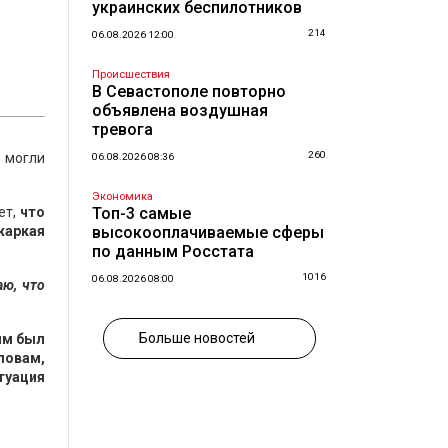
украинских беспилотников
214
06.08.2026 12:00
Происшествия
В Севастополе повторно
объявлена воздушная
тревога
260
 могли
06.08.2026 08:36
Экономика
ет,
что
Топ-3 самые
жаркая
высокооплачиваемые сферы
по данным Росстата
1016
06.08.2026 08:00
аю, что
Больше новостей
ым был
ловам,
туация