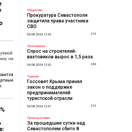
е
е
Общество
Прокуратура Севастополя
защитила права участника
о
СВО
215
06.08.2026 12:35
Экономика
Спрос на строителей-
уемой.
вахтовиков вырос в 1,5 раза
лись на
236
06.08.2026 12:32
рается
Туризм
артные
Госсовет Крыма принял
о.
закон о поддержке
предпринимателей
туристской отрасли
212
06.08.2026 12:27
0%
Происшествия
ь
За прошедшие сутки над
е:
Севастополем сбито 8