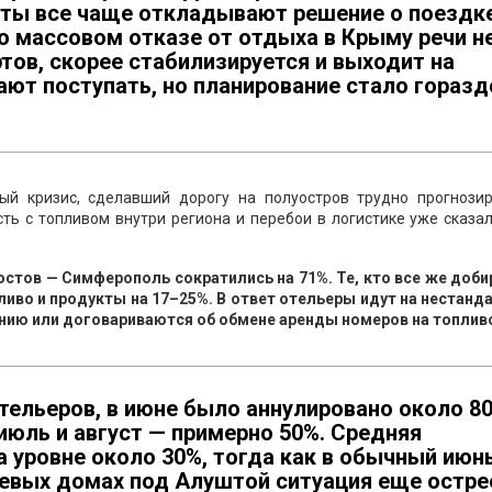
сты все чаще откладывают решение о поездк
о массовом отказе от отдыха в Крыму речи н
ртов, скорее стабилизируется и выходит на
ют поступать, но планирование стало горазд
ый кризис, сделавший дорогу на полуостров трудно прогнозир
ть с топливом внутри региона и перебои в логистике уже сказа
остов — Симферополь сократились на 71%. Те, кто все же доби
ливо и продукты на 17–25%. В ответ отельеры идут на нестанд
анию или договариваются об обмене аренды номеров на топлив
тельеров, в июне было аннулировано около 8
июль и август — примерно 50%. Средняя
а уровне около 30%, тогда как в обычный июн
тевых домах под Алуштой ситуация еще остре