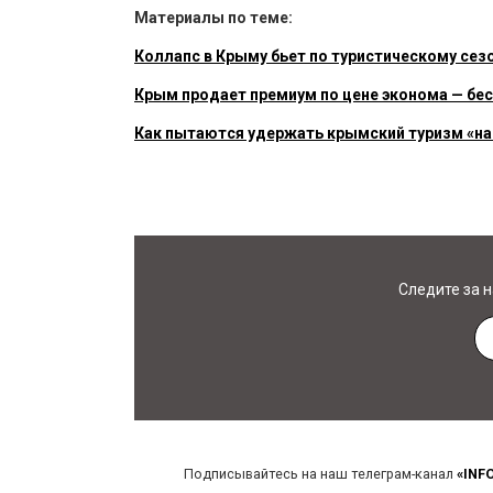
Материалы по теме:
Коллапс в Крыму бьет по туристическому сезо
Крым продает премиум по цене эконома — бес
Как пытаются удержать крымский туризм «на
Следите за 
Подписывайтесь на наш телеграм-канал
«INF