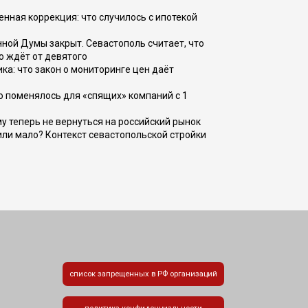
енная коррекция: что случилось с ипотекой
ной Думы закрыт. Севастополь считает, что
о ждёт от девятого
ка: что закон о мониторинге цен даёт
о поменялось для «спящих» компаний с 1
ому теперь не вернуться на российский рынок
или мало? Контекст севастопольской стройки
список запрещенных в РФ организаций