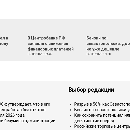
ел в
В Центробанке РФ
Бензин по-
зону
заявили о снижении
севастопольски: дор
финансовых платежей
но уже дешевле
06.08.2026 19:46
06.08.2026 18:30
Выбор редакции
-х утверждает, что в его
Разрыв в 56%: как Севастоп
ес работал без откатов
Бензин по-севастопольски: 
ля 2026 года
Как сохранить потенциал ил
или безумие в администрации
десятилетие вперёд
Российские торговые центр