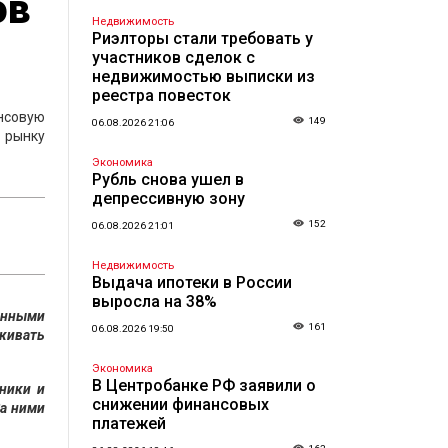
ов
Недвижимость
Риэлторы стали требовать у
участников сделок с
недвижимостью выписки из
реестра повесток
нсовую
149
06.08.2026 21:06
 рынку
Экономика
Рубль снова ушел в
депрессивную зону
152
06.08.2026 21:01
Недвижимость
Выдача ипотеки в России
выросла на 38%
енными
161
06.08.2026 19:50
аживать
Экономика
В Центробанке РФ заявили о
чники и
снижении финансовых
За ними
платежей