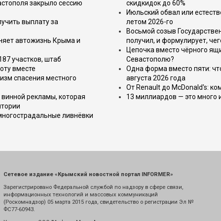
астополя закрыло сессию
скидкидок до 60%
Июльский обвал или естеств
лучить выплату за
летом 2026-го
Восьмой созыв Государствен
еняет автожизнь Крыма и
получил, и формулирует, чег
Цепочка вместо чёрного ящи
187 участков, штаб
Севастополю?
оту вместе
Одна форма вместо пяти: чт
изм спасения местного
августа 2026 года
От Renault до McDonald's: к
 винной рекламы, которая
13 миллиардов — это много 
итории
 многострадальные ливнёвки
Сетевое издание «Крымский новостной портал INFORMER»
Зарегистрировано Федеральной службой по надзору в сфере связи,
информационных технологий и массовых коммуникаций
(Роскомнадзор) 05 марта 2015 года, свидетельство о регистрации Эл №
ФС77-60943.