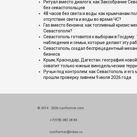
Ритуал вместо диалога: как Заксобрание Сев
без севастопольцев
48 часов без света и воды: как крымчанам по
отсутствие света и воды во время ЧС?
Газ вместо бензина: как топливный кризис м
Севастополя?
Севастополь готовится к выборам в Госдуму: 
наблюдения и семьи, которые делают эту раб
Севастополь создал беспрецедентный механ
бизнеса
Крым, Краснодар, Дагестан: география новой
охватит только южные винодельческие терр
Ручьи под контролем: как Севастополь и его
прошли проверку ливнем 9 июля 2026 года
© 2014 - 2026 ruinformer.com
+7(978) 082 28 83
ruinformer@inbox.ru