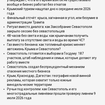
утверждает, что в его время взяток не существовало
вообще и бизнес работал без откатов
Крымский туризм нащупал дно к середине июля 2026
года
Финальный отсчёт: крыса, загнанная в угол, или безумие в
администрации Трампа
Ритуал вместо диалога: как Заксобрание Севастополя
закрыло сессию без севастопольцев
48 часов без света и воды: как крымчанам получить
выплату за отсутствие света и воды во время ЧС?
Газ вместо бензина: как топливный кризис меняет
автожизнь Крыма и Севастополя?
Севастополь готовится к выборам в Госдуму: 187
участков, штаб наблюдения и семьи, которые делают эту
работу вместе
Севастополь создал беспрецедентный механизм
спасения местного бизнеса
Крым, Краснодар, Дагестан: география новой винной
рекламы, которая охватит только южные
винодельческие территории
Ручьи под контролем: как Севастополь и его
многострадальные ливнёвки прошли проверку ливнем 9
июля 2026 года