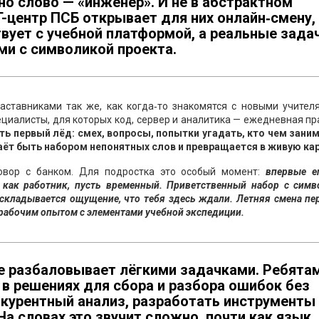
о слово — «инженер». И не в абстрактном
T-центр ПСБ открывает для них онлайн‑смену,
вует с учебной платформой, а реальные зада
ми с символикой проекта.
аставниками так же, как когда‑то знакомятся с новыми учителя
пециалисты, для которых код, сервер и аналитика — ежедневная пр
ть первый лёд: смех, вопросы, попытки угадать, кто чем заним
аёт быть набором непонятных слов и превращается в живую кар
овор с банком. Для подростка это особый момент:
впервые е
а как работник, пусть временный. Приветственный набор с симв
 складывается ощущение, что тебя здесь ждали. Летняя смена пе
 рабочим опытом с элементами учебной экспедиции.
не разбаловывает лёгкими задачками. Ребята
в решениях для сбора и разбора ошибок без
нкурентный анализ, разработать инструменты
На словах это звучит сложно, почти как язык