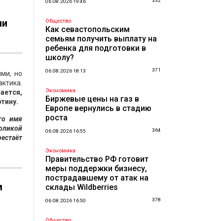
332
06.08.2026 19:46
чи
Общество
Как севастопольским
семьям получить выплату на
ребенка для подготовки в
школу?
371
06.08.2026 18:13
ми, но
актика.
Экономика
ается,
Биржевые цены на газ в
тину.
Европе вернулись в стадию
роста
го имя
оликой
364
06.08.2026 16:55
рестаёт
Экономика
Правительство РФ готовит
меры поддержки бизнесу,
пострадавшему от атак на
м
склады Wildberries
378
06.08.2026 16:50
Общество