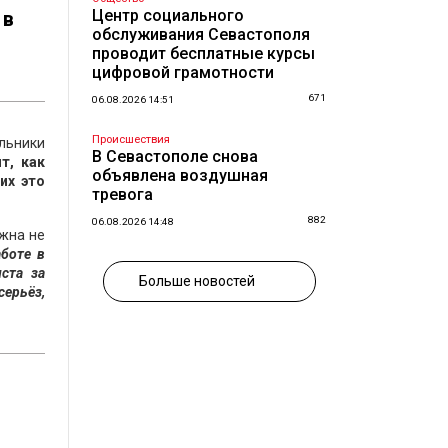
Центр социального
 в
обслуживания Севастополя
проводит бесплатные курсы
цифровой грамотности
671
06.08.2026 14:51
Происшествия
ольники
В Севастополе снова
т, как
объявлена воздушная
их это
тревога
882
06.08.2026 14:48
ажна не
боте в
ста за
Больше новостей
серьёз,