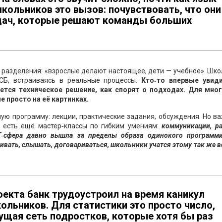
кольников это вызов: почувствовать, что они
дач, которые решают команды больших
о разделения: «взрослые делают настоящее, дети — учебное». Шк
СБ, встраиваясь в реальные процессы.
Кто‑то впервые увиди
ется техническое решение, как спорят о подходах. Для мног
е просто на её картинках.
ую программу: лекции, практические задания, обсуждения. Но в
— есть ещё мастер‑классы по гибким умениям:
коммуникации, ра
Т‑сфера давно вышла за пределы образа одинокого программи
ивать, слышать, договариваться, школьники учатся этому так же в
оекта банк трудоустроил на время каникул
ольников. Для статистики это просто число,
ущая сеть подростков, которые хотя бы раз