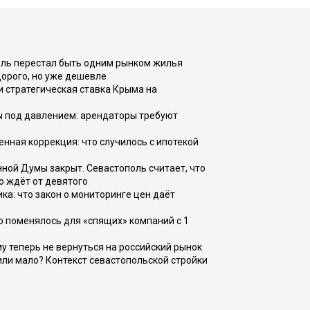
оль перестал быть одним рынком жилья
дорого, но уже дешевле
и стратегическая ставка Крыма на
ы под давлением: арендаторы требуют
енная коррекция: что случилось с ипотекой
ной Думы закрыт. Севастополь считает, что
о ждёт от девятого
ка: что закон о мониторинге цен даёт
о поменялось для «спящих» компаний с 1
ому теперь не вернуться на российский рынок
или мало? Контекст севастопольской стройки