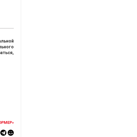
альной
льного
аться,
ОРМЕР»