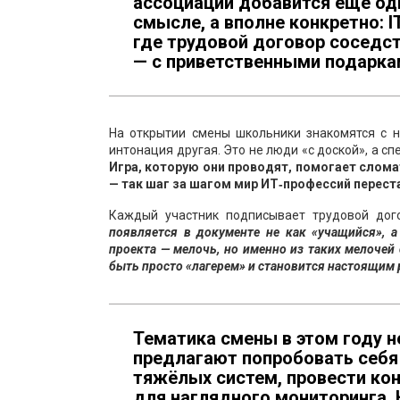
ассоциаций добавится ещё одн
смысле, а вполне конкретно: I
где трудовой договор соседст
— с приветственными подарка
На открытии смены школьники знакомятся с н
интонация другая. Это не люди «с доской», а с
Игра, которую они проводят, помогает слома
— так шаг за шагом мир ИТ‑профессий перест
Каждый участник подписывает трудовой дог
появляется в документе не как «учащийся», 
проекта — мелочь, но именно из таких мелочей
быть просто «лагерем» и становится настоящим
Тематика смены в этом году 
предлагают попробовать себя 
тяжёлых систем, провести ко
для наглядного мониторинга. 