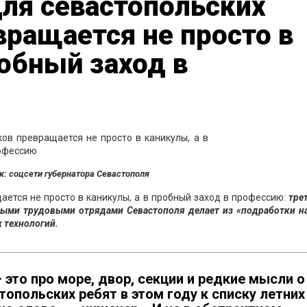
для севастопольских
ращается не просто в
робный заход в
к: соцсети губернатора Севастополя
ется не просто в каникулы, а в пробный заход в профессию:
тре
ными трудовыми отрядами Севастополя делает из «подработки на
 технологий.
это про море, двор, секции и редкие мысли о
топольских ребят в этом году к списку летних