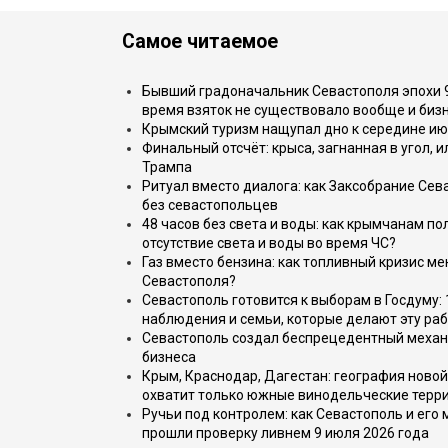
Самое читаемое
Бывший градоначальник Севастополя эпохи 90
время взяток не существовало вообще и бизн
Крымский туризм нащупал дно к середине ию
Финальный отсчёт: крыса, загнанная в угол, 
Трампа
Ритуал вместо диалога: как Заксобрание Сев
без севастопольцев
48 часов без света и воды: как крымчанам по
отсутствие света и воды во время ЧС?
Газ вместо бензина: как топливный кризис м
Севастополя?
Севастополь готовится к выборам в Госдуму: 
наблюдения и семьи, которые делают эту раб
Севастополь создал беспрецедентный механ
бизнеса
Крым, Краснодар, Дагестан: география новой
охватит только южные винодельческие терр
Ручьи под контролем: как Севастополь и его
прошли проверку ливнем 9 июля 2026 года