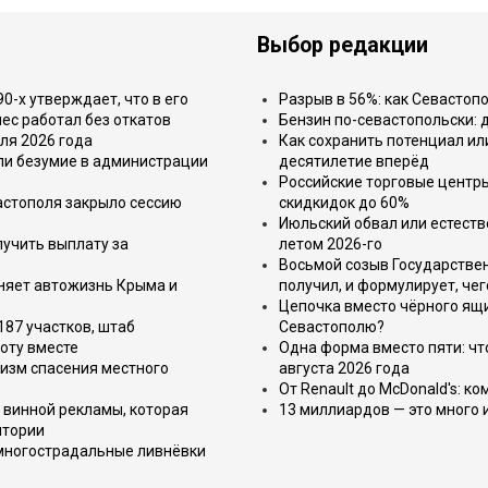
Выбор редакции
-х утверждает, что в его
Разрыв в 56%: как Севастоп
ес работал без откатов
Бензин по-севастопольски: 
ля 2026 года
Как сохранить потенциал ил
или безумие в администрации
десятилетие вперёд
Российские торговые центр
астополя закрыло сессию
скидкидок до 60%
Июльский обвал или естеств
лучить выплату за
летом 2026-го
Восьмой созыв Государствен
еняет автожизнь Крыма и
получил, и формулирует, чег
Цепочка вместо чёрного ящи
187 участков, штаб
Севастополю?
оту вместе
Одна форма вместо пяти: чт
изм спасения местного
августа 2026 года
От Renault до McDonald's: к
 винной рекламы, которая
13 миллиардов — это много 
итории
 многострадальные ливнёвки