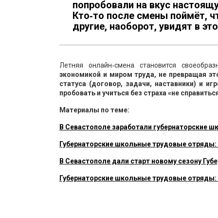
попробовали на вкус настоящу
Кто‑то после смены поймёт, чт
другие, наоборот, увидят в э
Летняя онлайн‑смена становится своеобра
экономикой и миром труда, не превращая эт
статуса (договор, задачи, наставники) и и
пробовать и учиться без страха «не справиться
Материалы по теме:
В Севастополе заработали губернаторские 
Губернаторские школьные трудовые отряды:
В Севастополе дали старт новому сезону Гу
Губернаторские школьные трудовые отряды: 