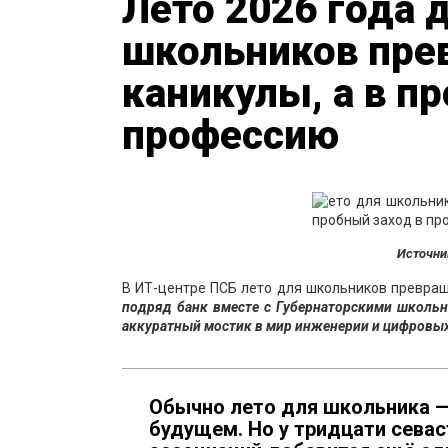
Лето 2026 года 
школьников прев
каникулы, а в п
профессию
Источни
В ИТ-центре ПСБ лето для школьников превраща
подряд банк вместе с Губернаторскими школь
аккуратный мостик в мир инженерии и цифровых
Обычно лето для школьника — 
будущем. Но у тридцати севас