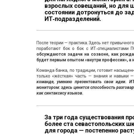
взрослых совещаний, но для ш
состоянии дотронуться до за
ИТ‑подразделений.
После теории — практика. Здесь нет привычног
поработают бок о бок с ИТ‑специалистами П
обсуждаются задачи на созвоне, как рожда
будет первым опытом «внутри профессии», а н
Команда банка, по традиции, готовит насыщенн
только «жёсткая» часть — знания и навыки 
команде, умению презентовать свои идеи. И
монитором: здесь ценится способность разговар
как синтаксису языков.
За три года существования пр
более ста севастопольских шк
для города — постепенно раст