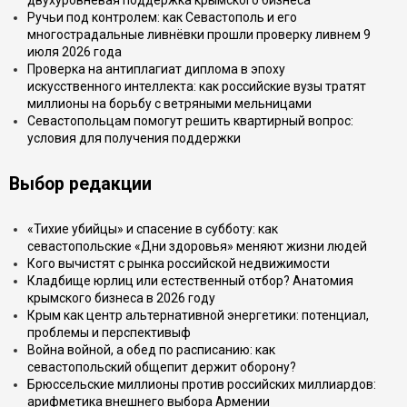
двухуровневая поддержка крымского бизнеса
Ручьи под контролем: как Севастополь и его
многострадальные ливнёвки прошли проверку ливнем 9
июля 2026 года
Проверка на антиплагиат диплома в эпоху
искусственного интеллекта: как российские вузы тратят
миллионы на борьбу с ветряными мельницами
Севастопольцам помогут решить квартирный вопрос:
условия для получения поддержки
Выбор редакции
«Тихие убийцы» и спасение в субботу: как
севастопольские «Дни здоровья» меняют жизни людей
Кого вычистят с рынка российской недвижимости
Кладбище юрлиц или естественный отбор? Анатомия
крымского бизнеса в 2026 году
Крым как центр альтернативной энергетики: потенциал,
проблемы и перспективыф
Война войной, а обед по расписанию: как
севастопольский общепит держит оборону?
Брюссельские миллионы против российских миллиардов:
арифметика внешнего выбора Армении