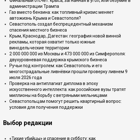
Финальный отсчёт: крыса, загнанная в угол, или безумие в
администрации Трампа
Газ вместо бензина: как топливный кризис меняет
автожизнь Крыма и Севастополя?
Севастополь создал беспрецедентный механизм
спасения местного бизнеса
Крым, Краснодар, Дагестан: география новой винной
рекламы, которая охватит только южные
винодельческие территории
2 000 000 000 из Москвы и 473 000 000 из Симферополя:
двухуровневая поддержка крымского бизнеса
Ручьи под контролем: как Севастополь и его
многострадальные ливнёвки прошли проверку ливнем 9
июля 2026 года
Проверка на антиплагиат диплома в эпоху
искусственного интеллекта: как российские вузы тратят
миллионы на борьбу с ветряными мельницами
Севастопольцам помогут решить квартирный вопрос:
условия для получения поддержки
Выбор редакции
«Тихие убийцы» и спасение в субботу: как