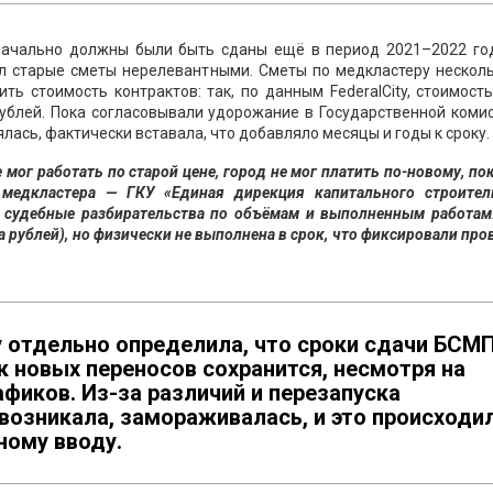
начально должны были быть сданы ещё в период 2021–2022 год
ал старые сметы нерелевантными. Сметы по медкластеру несколь
ить стоимость контрактов: так, по данным FederalCity, стоимос
рублей. Пока согласовывали удорожание в Государственной коми
лась, фактически вставала, что добавляло месяцы и годы к сроку.
 мог работать по старой цене, город не мог платить по-новому, пок
медкластера — ГКУ «Единая дирекция капитального строитель
судебные разбирательства по объёмам и выполненным работам:
 рублей), но физически не выполнена в срок, что фиксировали про
у отдельно определила, что сроки сдачи БСМ
ск новых переносов сохранится, несмотря на
афиков. Из-за различий и перезапуска
возникала, замораживалась, и это происходи
ному вводу.