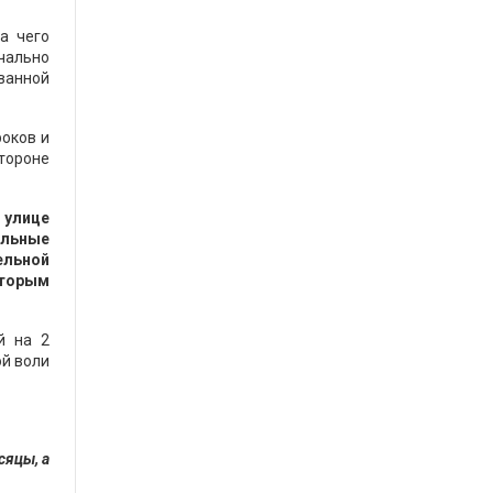
а чего
чально
ванной
роков и
стороне
 улице
ельные
ельной
оторым
й на 2
ой воли
сяцы, а