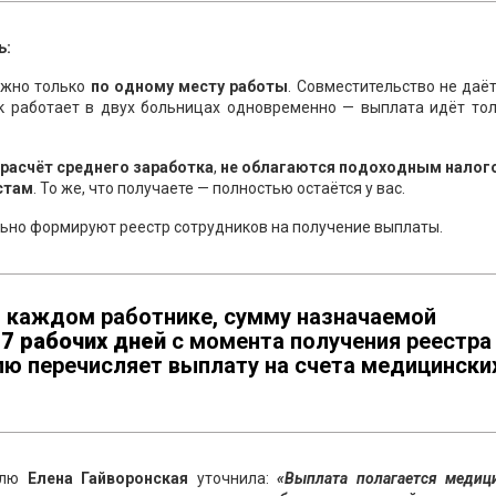
ь:
ожно только
по одному месту работы
. Совместительство не даё
к работает в двух больницах одновременно — выплата идёт тол
 расчёт среднего заработка
,
не облагаются подоходным налог
стам
. То же, что получаете — полностью остаётся у вас.
ьно формируют реестр сотрудников на получение выплаты.
 каждом работнике, сумму назначаемой
е
7 рабочих дней
с момента получения реестра
ю перечисляет выплату на счета медицински
олю
Елена Гайворонская
уточнила:
«Выплата полагается медиц