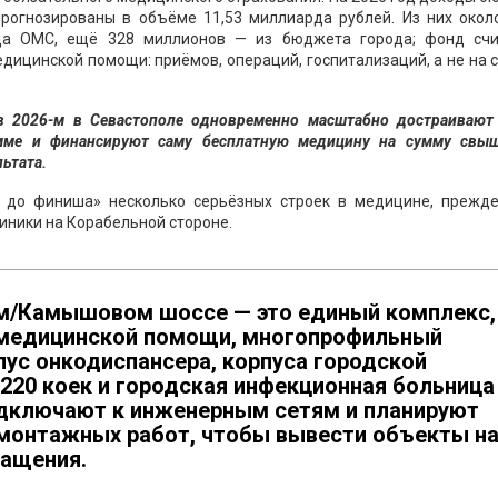
огнозированы в объёме 11,53 миллиарда рублей. Из них около
да ОМС, ещё 328 миллионов — из бюджета города; фонд счи
дицинской помощи: приёмов, операций, госпитализаций, а не на 
 2026-м в Севастополе одновременно масштабно достраивают
мме и финансируют саму бесплатную медицину на сумму свыш
льтата.
и до финиша» несколько серьёзных строек в медицине, прежде
иники на Корабельной стороне.
м/Камышовом шоссе — это единый комплекс,
 медицинской помощи, многопрофильный
ус онкодиспансера, корпуса городской
220 коек и городская инфекционная больница
 подключают к инженерным сетям и планируют
монтажных работ, чтобы вывести объекты н
нащения.