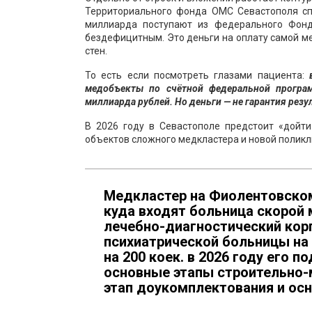
Территориального фонда ОМС Севастополя спр
миллиарда поступают из федерального Фон
бездефицитным. Это деньги на оплату самой ме
стен.
То есть если посмотреть глазами пациента:
в
медобъекты по счётной федеральной програ
миллиарда рублей. Но деньги — не гарантия резу
В 2026 году в Севастополе предстоит «дойт
объектов сложного медкластера и новой поликл
Медкластер на Фиолентовско
куда входят больница скорой
лечебно-диагностический корп
психиатрической больницы на 
на 200 коек. в 2026 году его
основные этапы строительно-
этап доукомплектования и ос