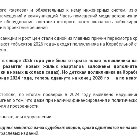
го «железа» и обязательных к нему инженерных систем, из-з
помещений и коммуникаций. Часть помещений медкластера изна
 оборудование, поставка которого затем оказалась заблокиро
й в проектные решения.
санкции и рост цен стали одной из главных причин пересмотра с
пакет «объектов 2026 года» входят поликлиника на Корабельной 
ена.
о
в январе 2026 года уже была открыта новая поликлиника на
а развития новых жилых кварталов заложены дополнит
и в новых школах и садах). Но детская поликлиника на Кораб
нце 2024 года, теперь сдвинута на конец 2028-го — а по нек
стополя, по итогам проверок в 2024 году выявлено нарушени
сигнал о том, что даже при наличии финансирования и политическ
ля и прозрачности.
ньгах, но и в управлении.
дчик меняется из-за судебных споров, сроки сдвигаются не на ме
траслевых изданий.