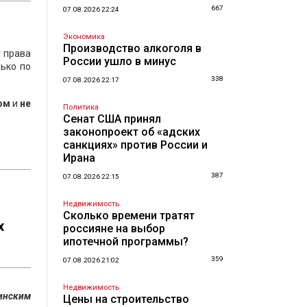
667
07.08.2026 22:24
Экономика
Производство алкоголя в
т права
России ушло в минус
ько по
338
07.08.2026 22:17
ом
и
не
Политика
Сенат США принял
законопроект об «адских
санкциях» против России и
Ирана
387
07.08.2026 22:15
Недвижимость
Сколько времени тратят
х
россияне на выбор
ипотечной программы?
359
07.08.2026 21:02
Недвижимость
инским
Цены на строительство