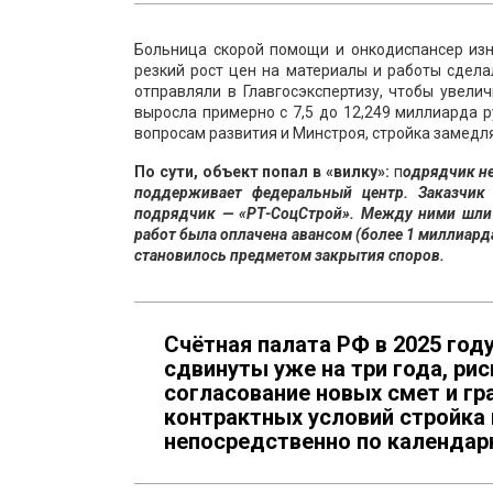
Больница скорой помощи и онкодиспансер из
резкий рост цен на материалы и работы сдел
отправляли в Главгосэкспертизу, чтобы увелич
выросла примерно с 7,5 до 12,249 миллиарда 
вопросам развития и Минстроя, стройка замедля
По сути, объект попал в «вилку»:
п
одрядчик не
поддерживает федеральный центр. Заказчик 
подрядчик — «РТ-СоцСтрой». Между ними шли 
работ была оплачена авансом (более 1 миллиарда
становилось предметом закрытия споров.
Счётная палата РФ в 2025 год
сдвинуты уже на три года, ри
согласование новых смет и гр
контрактных условий стройка 
непосредственно по календар