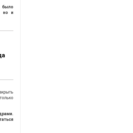
е было
, но и
да
закрыть
 только
драми.
таться