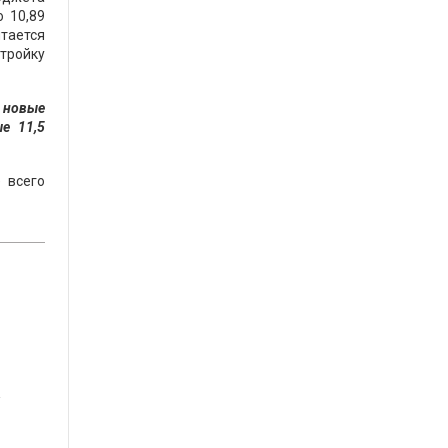
 10,89
тается
стройку
 новые
е 11,5
 всего
а