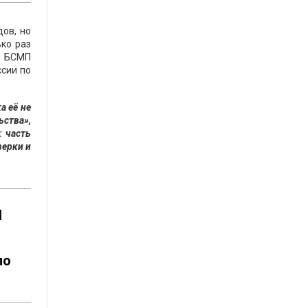
ов, но
ко раз
ть БСМП
ссии по
а её не
ства»,
 часть
верки и
П
ло