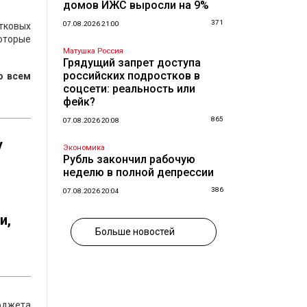
домов ИЖС выросли на 9%
371
07.08.2026 21:00
тковых
которые
Матушка Россия
Грядущий запрет доступа
российских подростков в
о всем
соцсети: реальность или
фейк?
865
07.08.2026 20:08
у
Экономика
Рубль закончил рабочую
неделю в полной депрессии
386
07.08.2026 20:04
и,
Больше новостей
бюджета