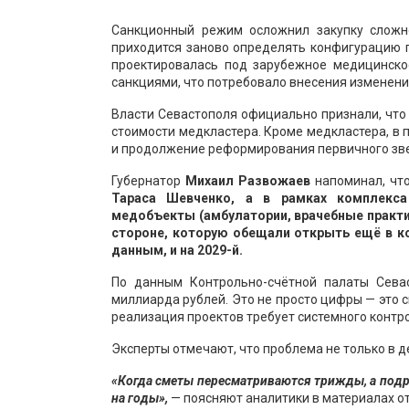
Санкционный режим осложнил закупку сложно
приходится заново определять конфигурацию 
проектировалась под зарубежное медицинское
санкциями, что потребовало внесения изменени
Власти Севастополя официально признали, что 
стоимости медкластера. Кроме медкластера, в 
и продолжение реформирования первичного зв
Губернатор
Михаил Развожаев
напоминал, чт
Тараса Шевченко, а в рамках комплекс
медобъекты (амбулатории, врачебные практик
стороне, которую обещали открыть ещё в ко
данным, и на 2029-й.
По данным Контрольно-счётной палаты Сева
миллиарда рублей. Это не просто цифры — это 
реализация проектов требует системного контро
Эксперты отмечают, что проблема не только в де
«Когда сметы пересматриваются трижды, а подря
на годы»,
— поясняют аналитики в материалах о