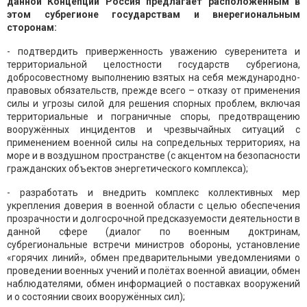
данной Концепции Россия предлагает расположенным в
этом субрегионе государствам и внерегиональным
сторонам:
- подтвердить приверженность уважению суверенитета и
территориальной целостности государств субрегиона,
добросовестному выполнению взятых на себя международно-
правовых обязательств, прежде всего – отказу от применения
силы и угрозы силой для решения спорных проблем, включая
территориальные и пограничные споры, предотвращению
вооружённых инцидентов и чрезвычайных ситуаций с
применением военной силы на сопредельных территориях, на
море и в воздушном пространстве (с акцентом на безопасности
гражданских объектов энергетического комплекса);
- разработать и внедрить комплекс коллективных мер
укрепления доверия в военной области с целью обеспечения
прозрачности и долгосрочной предсказуемости деятельности в
данной сфере (диалог по военным доктринам,
субрегиональные встречи министров обороны, установление
«горячих линий», обмен предварительными уведомлениями о
проведении военных учений и полётах военной авиации, обмен
наблюдателями, обмен информацией о поставках вооружений
и о состоянии своих вооружённых сил);