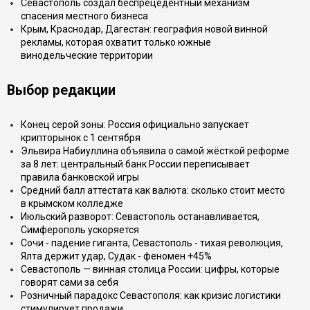
Севастополь создал беспрецедентный механизм
спасения местного бизнеса
Крым, Краснодар, Дагестан: география новой винной
рекламы, которая охватит только южные
винодельческие территории
Выбор редакции
Конец серой зоны: Россия официально запускает
крипторынок с 1 сентября
Эльвира Набиуллина объявила о самой жёсткой реформе
за 8 лет: центральный банк России переписывает
правила банковской игры
Средний балл аттестата как валюта: сколько стоит место
в крымском колледже
Июльский разворот: Севастополь останавливается,
Симферополь ускоряется
Сочи - падение гиганта, Севастополь - тихая революция,
Ялта держит удар, Судак - феномен +45%
Севастополь — винная столица России: цифры, которые
говорят сами за себя
Розничный парадокс Севастополя: как кризис логистики
стимулирует продажи