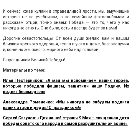
И сейчас, сжав кулаки в справедливой ярости, мы, выучившие
историю не по учебникам, а по семейным фотоальбомам и
рассказам отцов, точно знаем: Победа — это то, чего у нас
никогда не отнять. Она была, есть и всегда будет за нами!
Дорогие севастопольцы! От всей души желаю вам и вашим
близким крепкого здоровья, тепла и уюта в доме, благополучия
и, конечно же, ясного, мирного неба над головой.
С праздником Великой Победы!
Материалы по теме:
Илья Пестерников: «9 мая мы вспоминаем наших героев,
которые победили фашизм, защитили нашу Родину. Их
подвиг бессмертен»
Александра Романенко: «Мы никогда не забудем подвиги
наших отцов и дедов! С праздником!»
Сергей Сигунов: «Для нашей страны 9 Мая – священная дата
победы советского народа в самой разрушительной войне»