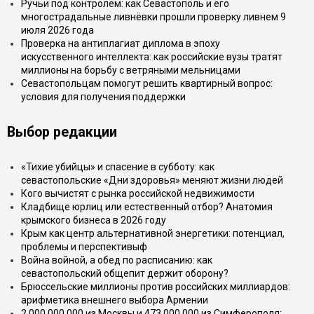
Ручьи под контролем: как Севастополь и его
многострадальные ливнёвки прошли проверку ливнем 9
июля 2026 года
Проверка на антиплагиат диплома в эпоху
искусственного интеллекта: как российские вузы тратят
миллионы на борьбу с ветряными мельницами
Севастопольцам помогут решить квартирный вопрос:
условия для получения поддержки
Выбор редакции
«Тихие убийцы» и спасение в субботу: как
севастопольские «Дни здоровья» меняют жизни людей
Кого вычистят с рынка российской недвижимости
Кладбище юрлиц или естественный отбор? Анатомия
крымского бизнеса в 2026 году
Крым как центр альтернативной энергетики: потенциал,
проблемы и перспективыф
Война войной, а обед по расписанию: как
севастопольский общепит держит оборону?
Брюссельские миллионы против российских миллиардов:
арифметика внешнего выбора Армении
2 000 000 000 из Москвы и 473 000 000 из Симферополя: